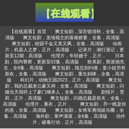
【在线观看】首页
爽文短剧，深宫锁清秋，全集，高
清版
爽文短剧，龙域领主的落难娇妻，全集，高清版
爽文短剧，校园千金又美又飒，全集，高清版
动画
片，机器人之梦，正片，高清版
记录片，湘行漫记，更
新至12期，高清版
伦理片，年轻嫂子，正片，
日本
剧，院内警察，更新至02集，高清版
欧美剧，斯派德先
生，全6集，高清版
爽文短剧，陆总别纠缠，姜小姐另有
新欢，全集，高清版
爽文短剧，重生妈咪，全集，高清
版
科幻片，动物王国2023，正片，高清版
爽文短
剧，我的总裁老公豪又帅，全集，高清版
爽文短剧，闪
婚当天我怀上了豪门继承人，全集，高清版
剧情片，雪
莉，正片，高清版
爽文短剧，闪婚总裁是前夫，全集，
高清版
伦理片，亵衣，正片，
爽文短剧，乔一瞧是你
的崽，全集，高清版
爽文短剧，女将军勇闯娱乐圈，全
集，高清版
海外剧，掌声满屋，全6集，高清版
动作
片，破毒行动，正片，高清版