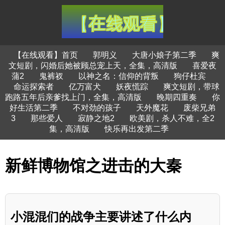
【在线观看】首页
郭明义
大唐小娘子第二季
爽
文短剧，闪婚后她被顾总宠上天，全集，高清版
喜爱夜
蒲2
鬼裤衩
以神之名：信仰的背叛
狗仔杜宾
命运探索者
亿万富犬
妖夜慌踪
爽文短剧，带球
跑路五年后亲爹找上门，全集，高清版
晚期四重奏
你
好生活第二季
不对劲的孩子
天外魔花
废柴兄弟
3
那些爱人
寂静之地2
欧美剧，杀人不难，全2
集，高清版
快乐再出发第二季
新鲜博物馆之进击的大秦
小混混们的战争主要讲述了什么内