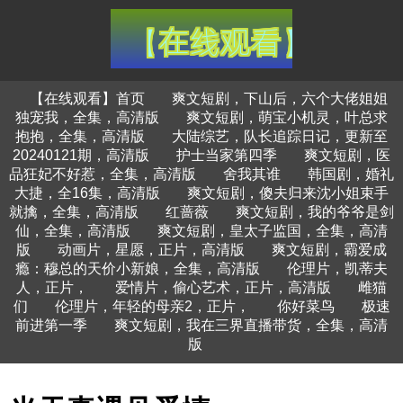
【在线观看】首页
爽文短剧，下山后，六个大佬姐姐
独宠我，全集，高清版
爽文短剧，萌宝小机灵，叶总求
抱抱，全集，高清版
大陆综艺，队长追踪日记，更新至
20240121期，高清版
护士当家第四季
爽文短剧，医
品狂妃不好惹，全集，高清版
舍我其谁
韩国剧，婚礼
大捷，全16集，高清版
爽文短剧，傻夫归来沈小姐束手
就擒，全集，高清版
红蔷薇
爽文短剧，我的爷爷是剑
仙，全集，高清版
爽文短剧，皇太子监国，全集，高清
版
动画片，星愿，正片，高清版
爽文短剧，霸爱成
瘾：穆总的天价小新娘，全集，高清版
伦理片，凯蒂夫
人，正片，
爱情片，偷心艺术，正片，高清版
雌猫
们
伦理片，年轻的母亲2，正片，
你好菜鸟
极速
前进第一季
爽文短剧，我在三界直播带货，全集，高清
版