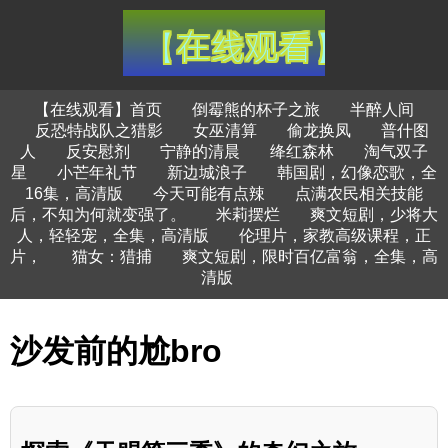
【在线观看】首页
倒霉熊的杯子之旅
半醉人间
反恐特战队之猎影
女巫清算
偷龙换凤
普什图
人
反安慰剂
宁静的清晨
绛红森林
淘气双子
星
小芒年礼节
新边城浪子
韩国剧，幻像恋歌，全
16集，高清版
今天可能有点辣
点满农民相关技能
后，不知为何就变强了。
米莉摆烂
爽文短剧，少将大
人，轻轻宠，全集，高清版
伦理片，家教高级课程，正
片，
猫女：猎捕
爽文短剧，限时百亿富翁，全集，高
清版
沙发前的尬bro