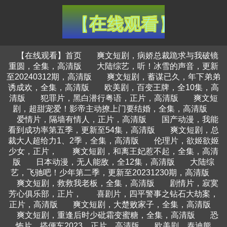
【在线观看】首页
爽文短剧，病娇总裁跪求与我破镜
重圆，全集，高清版
大陆综艺，听！冰雪的声音，更新
至20240312期，高清版
爽文短剧，蓄谋已久，年下弟弟
诱成欢，全集，高清版
欧美剧，百变王牌，全10集，高
清版
犯罪片，黑白潜行粤语，正片，高清版
爽文短
剧，超甜宠爱！影帝主动撩上门要结婚，全集，高清版
爱情片，隔墙有情人，正片，高清版
国产动漫，我能
看到成功率第五季，更新至54集，高清版
爽文短剧，总
裁大人超给力1、2季，全集，高清版
伦理片，欲姬欲姬
少女，正片，
爽文短剧，和离王妃惹不起，全集，高清
版
日本动漫，无人能敌，全12集，高清版
大陆综
艺，飞驰吧！少年第二季，更新至20231230期，高清版
爽文短剧，救救我老板，全集，高清版
剧情片，寂寞
芳心俱乐部，正片，
喜剧片，四平警事之钻石大劫案，
正片，高清版
爽文短剧，大楚败家子，全集，高清版
爽文短剧，重逢后时少砒霜变蜜糖，全集，高清版
恐
怖片，搭便车2023，正片，高清版
欧美剧，泰迪熊