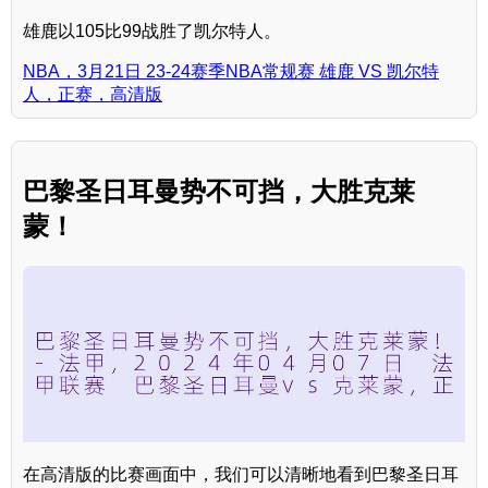
雄鹿以105比99战胜了凯尔特人。
NBA，3月21日 23-24赛季NBA常规赛 雄鹿 VS 凯尔特
人，正赛，高清版
巴黎圣日耳曼势不可挡，大胜克莱
蒙！
在高清版的比赛画面中，我们可以清晰地看到巴黎圣日耳