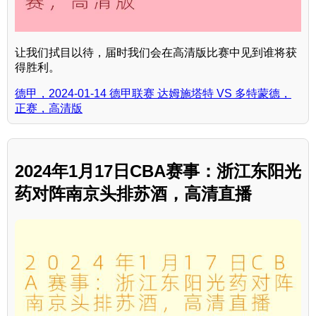
让我们拭目以待，届时我们会在高清版比赛中见到谁将获
得胜利。
德甲，2024-01-14 德甲联赛 达姆施塔特 VS 多特蒙德，
正赛，高清版
2024年1月17日CBA赛事：浙江东阳光
药对阵南京头排苏酒，高清直播