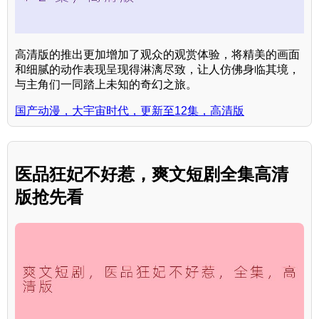
高清版的推出更加增加了观众的观赏体验，将精美的画面
和细腻的动作表现呈现得淋漓尽致，让人仿佛身临其境，
与主角们一同踏上未知的奇幻之旅。
国产动漫，大宇宙时代，更新至12集，高清版
医品狂妃不好惹，爽文短剧全集高清
版抢先看