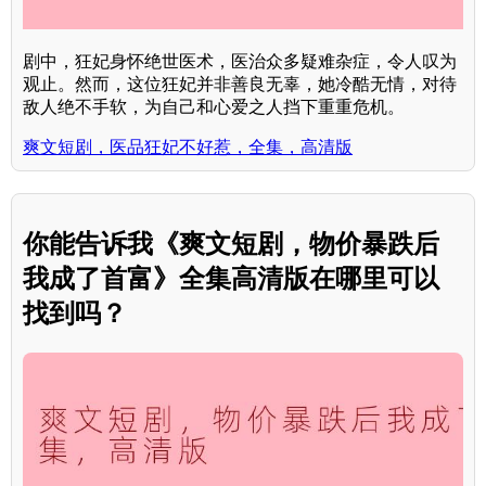
剧中，狂妃身怀绝世医术，医治众多疑难杂症，令人叹为
观止。然而，这位狂妃并非善良无辜，她冷酷无情，对待
敌人绝不手软，为自己和心爱之人挡下重重危机。
爽文短剧，医品狂妃不好惹，全集，高清版
你能告诉我《爽文短剧，物价暴跌后
我成了首富》全集高清版在哪里可以
找到吗？