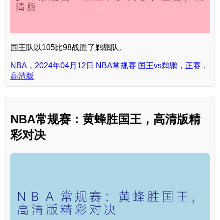
国王队以105比98战胜了鹈鹕队。
NBA，2024年04月12日 NBA常规赛 国王vs鹈鹕，正赛，
高清版
NBA常规赛：黄蜂胜国王，高清版精
彩对决