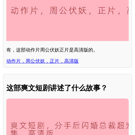
有，这部动作片周公伏妖正片是高清版的。
动作片，周公伏妖，正片，高清版
这部爽文短剧讲述了什么故事？