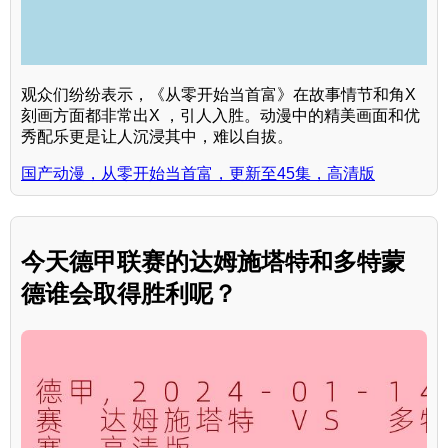
观众们纷纷表示，《从零开始当首富》在故事情节和角X
刻画方面都非常出X ，引人入胜。动漫中的精美画面和优
秀配乐更是让人沉浸其中，难以自拔。
国产动漫，从零开始当首富，更新至45集，高清版
今天德甲联赛的达姆施塔特和多特蒙
德谁会取得胜利呢？