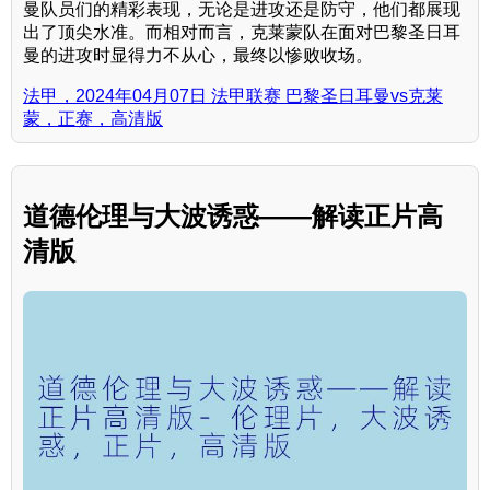
曼队员们的精彩表现，无论是进攻还是防守，他们都展现
出了顶尖水准。而相对而言，克莱蒙队在面对巴黎圣日耳
曼的进攻时显得力不从心，最终以惨败收场。
法甲，2024年04月07日 法甲联赛 巴黎圣日耳曼vs克莱
蒙，正赛，高清版
道德伦理与大波诱惑——解读正片高
清版