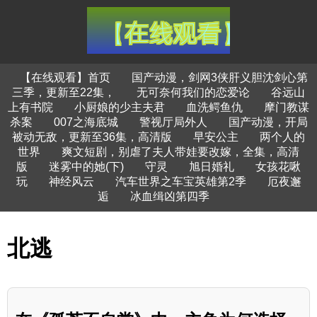
【在线观看】首页
国产动漫，剑网3侠肝义胆沈剑心第
三季，更新至22集，
无可奈何我们的恋爱论
谷远山
上有书院
小厨娘的少主夫君
血洗鳄鱼仇
摩门教谋
杀案
007之海底城
警视厅局外人
国产动漫，开局
被动无敌，更新至36集，高清版
早安公主
两个人的
世界
爽文短剧，别虐了夫人带娃要改嫁，全集，高清
版
迷雾中的她(下)
守灵
旭日婚礼
女孩花啾
玩
神经风云
汽车世界之车宝英雄第2季
厄夜邂
逅
冰血缉凶第四季
北逃