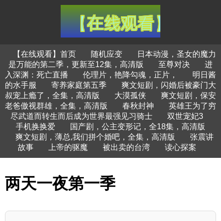
【在线观看】首页
随机应变
日本动漫，圣女的魔力
是万能的第二季，更新至12集，高清版
至尊对决
进
入深渊：死亡直播
伦理片，艳降勾魂，正片，
明日酱
的水手服
寄养家庭第五季
爽文短剧，闪婚后被豪门大
叔宠上瘾了，全集，高清版
大漠孤侠
爽文短剧，保安
老爸傲视群雄，全集，高清版
春秋封神
英雄王为了穷
尽武道而转生而后成为世界最强见习骑士
双世宠妃3
手机换换爱
国产剧，公主变形记，全18集，高清版
爽文短剧，薄总,我们拼个婚吧，全集，高清版
张震讲
故事
上帝的驱魔
被出卖的台湾
读心探案
两天一夜第一季