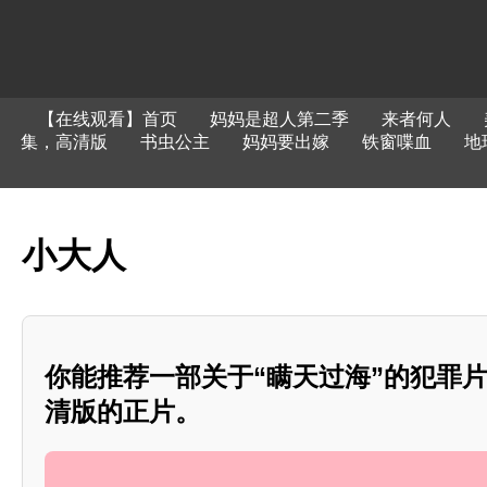
【在线观看】首页
妈妈是超人第二季
来者何人
集，高清版
书虫公主
妈妈要出嫁
铁窗喋血
地
小大人
你能推荐一部关于“瞒天过海”的犯罪
清版的正片。