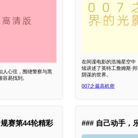
在间谍电影的浩瀚星空中，
续讲述了英特工詹姆斯·
扣人心弦，围绕警察与黑
阴谋的世界。
很容易找到。
007之最高机密
常规赛第44轮精彩
### 自己动手