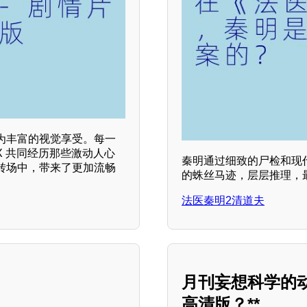
为丰富的视觉享受。每一
 共同经历那些激动人心
秦明通过细致的尸检和现
转场中，带来了更加流畅
的蛛丝马迹，层层推理，
法医秦明2清道夫
月刊妄想科学的
高清版？**