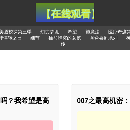
美眉校探第三季
幻变梦境
希望
施魔法
医疗奇迹
球停转之日
细节
捅马蜂窝的女孩
聊斋喜剧系列
传
片吗？我希望是高
007之最高机密