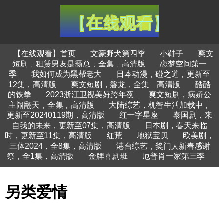
【在线观看】首页
文豪野犬第四季
小鞋子
爽文
短剧，租赁男友是霸总，全集，高清版
恋梦空间第一
季
我如何成为黑帮老大
日本动漫，碰之道，更新至
12集，高清版
爽文短剧，磐龙，全集，高清版
酷酷
的铁拳
2023浙江卫视美好跨年夜
爽文短剧，病娇公
主闹翻天，全集，高清版
大陆综艺，机智生活加载中，
更新至20240119期，高清版
红十字星座
泰国剧，来
自我的未来，更新至07集，高清版
日本剧，春天来临
时，更新至11集，高清版
红荒
地狱宝贝
欧美剧，
三体2024，全8集，高清版
港台综艺，奖门人新春感谢
祭，全1集，高清版
金牌喜剧班
厄普肖一家第三季
另类爱情