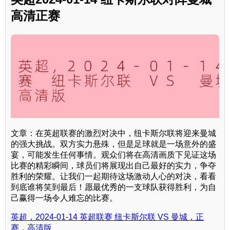
高清正赛
文章：在英超联赛的激烈对决中，纽卡斯尔联将迎来曼城
的强大挑战。双方实力悬殊，但是足球就是一场意外的盛
宴，可能发生任何事情。观众们将在高清画质下见证这场
比赛的精彩瞬间，球员们将展现出自己最好的实力，争夺
胜利的荣耀。让我们一起期待这场激动人心的对决，看看
到底谁将笑到最后！愿最优秀的一支球队获得胜利，为自
己赢得一场令人难忘的比赛。
英超，2024-01-14 英超联赛 纽卡斯尔联 VS 曼城，正
赛，高清版