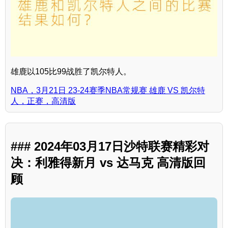
雄鹿以105比99战胜了凯尔特人。
NBA，3月21日 23-24赛季NBA常规赛 雄鹿 VS 凯尔特
人，正赛，高清版
### 2024年03月17日沙特联赛精彩对
决：利雅得新月 vs 达马克 高清版回
顾