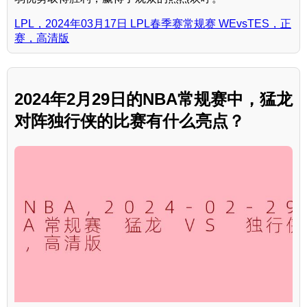
LPL，2024年03月17日 LPL春季赛常规赛 WEvsTES，正
赛，高清版
2024年2月29日的NBA常规赛中，猛龙
对阵独行侠的比赛有什么亮点？