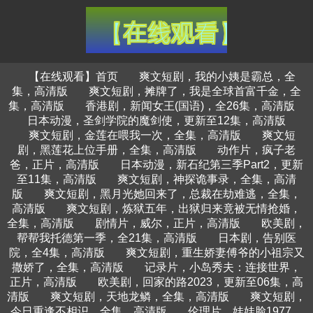
【在线观看】首页
爽文短剧，我的小姨是霸总，全
集，高清版
爽文短剧，摊牌了，我是全球首富千金，全
集，高清版
香港剧，新闻女王(国语)，全26集，高清版
日本动漫，圣剑学院的魔剑使，更新至12集，高清版
爽文短剧，金莲在喂我一次，全集，高清版
爽文短
剧，黑莲花上位手册，全集，高清版
动作片，疯子老
爸，正片，高清版
日本动漫，新石纪第三季Part2，更新
至11集，高清版
爽文短剧，神探诡事录，全集，高清
版
爽文短剧，黑月光她回来了，总裁在劫难逃，全集，
高清版
爽文短剧，炼狱五年，出狱归来竟被无情抢婚，
全集，高清版
剧情片，威尔，正片，高清版
欧美剧，
帮帮我托德第一季，全21集，高清版
日本剧，告别医
院，全4集，高清版
爽文短剧，重生娇妻傅爷的小祖宗又
撒娇了，全集，高清版
记录片，小岛秀夫：连接世界，
正片，高清版
欧美剧，回家的路2023，更新至06集，高
清版
爽文短剧，天地龙鳞，全集，高清版
爽文短剧，
今日重逢不相识，全集，高清版
伦理片，娃娃脸1977，