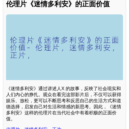
伦理片《迷情多利安》的正面价值
《迷情多利安》通过讲述人X 的故事，反映了社会现实和
人们内心的挣扎。观众在看完这部影片后，不仅可以获得
娱乐、放松，更可以不断思考和反思自己的生活方式和道
德选择，启发自己对生活和情感的新思考。因此，《迷情
多利安》这样的伦理片在当代社会中有着积极的正面价
值。