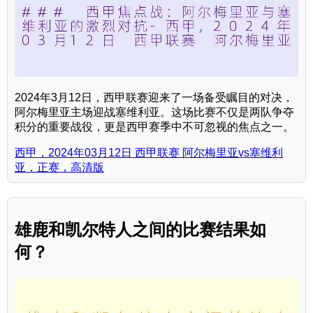
2024年3月12日，西甲联赛迎来了一场备受瞩目的对决，
阿尔梅里亚主场迎战塞维利亚。这场比赛不仅是两队争夺
积分的重要战役，更是西甲赛季中不可忽视的焦点之一。
西甲，2024年03月12日 西甲联赛 阿尔梅里亚vs塞维利
亚，正赛，高清版
雄鹿和凯尔特人之间的比赛结果如
何？