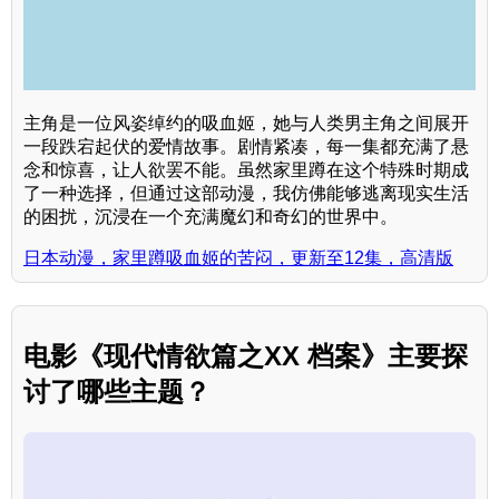
主角是一位风姿绰约的吸血姬，她与人类男主角之间展开
一段跌宕起伏的爱情故事。剧情紧凑，每一集都充满了悬
念和惊喜，让人欲罢不能。虽然家里蹲在这个特殊时期成
了一种选择，但通过这部动漫，我仿佛能够逃离现实生活
的困扰，沉浸在一个充满魔幻和奇幻的世界中。
日本动漫，家里蹲吸血姬的苦闷，更新至12集，高清版
电影《现代情欲篇之XX 档案》主要探
讨了哪些主题？