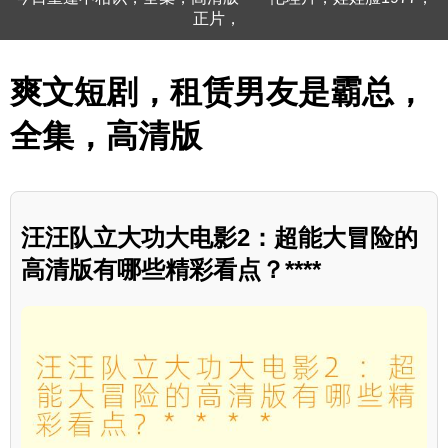
正片，
爽文短剧，租赁男友是霸总，
全集，高清版
汪汪队立大功大电影2：超能大冒险的
高清版有哪些精彩看点？****