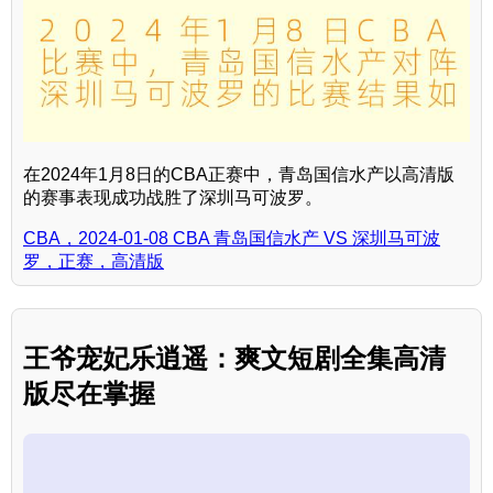
在2024年1月8日的CBA正赛中，青岛国信水产以高清版
的赛事表现成功战胜了深圳马可波罗。
CBA，2024-01-08 CBA 青岛国信水产 VS 深圳马可波
罗，正赛，高清版
王爷宠妃乐逍遥：爽文短剧全集高清
版尽在掌握