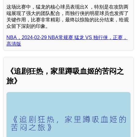
这场比赛中，猛龙的核心球员表现出X ，特别是在攻防两
端展现了强大的团队配合，而独行侠的明星球员也发挥了
关键作用，比赛非常精彩，最终以惊险的比分结束，给观
众留下深刻的印象。
NBA，2024-02-29 NBA常规赛 猛龙 VS 独行侠，正赛，
高清版
《追剧狂热，家里蹲吸血姬的苦闷之
旅》