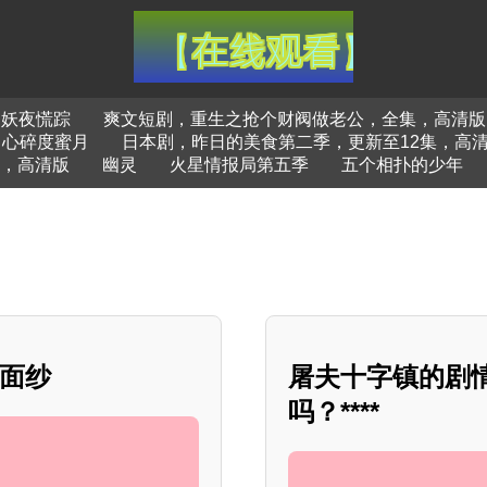
妖夜慌踪
爽文短剧，重生之抢个财阀做老公，全集，高清版
心碎度蜜月
日本剧，昨日的美食第二季，更新至12集，高
集，高清版
幽灵
火星情报局第五季
五个相扑的少年
丽面纱
屠夫十字镇的剧
吗？****