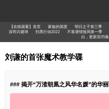
【在线观看】首页
家族的国度
明日之子第三季
深宵闪避球
扫黑行动2022
不靠谱情报局第一季
白，更新至05
刘谦的首张魔术教学碟
### 揭开“万渣朝凰之风华名媛”的华