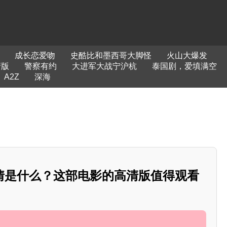
成长恋爱吻
史酷比和墨西哥大脚怪
火山大爆发
清版
警察有约
大进军大战宁沪杭
泰国剧，爱填满空
A2Z
深海
情是什么？这部电影的高清版值得观看