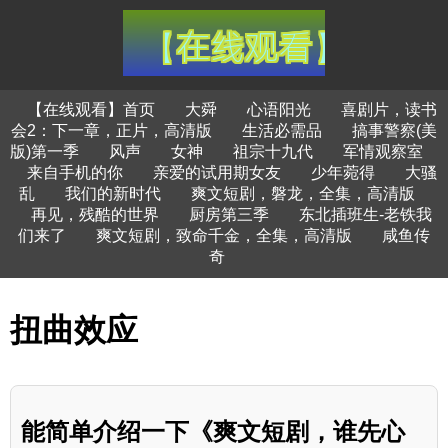
【在线观看】首页
大舜
心语阳光
喜剧片，读书
会2：下一章，正片，高清版
生活必需品
搞事警察(美
版)第一季
风声
女神
祖宗十九代
军情观察室
来自手机的你
亲爱的试用期女友
少年菀得
大骚
乱
我们的新时代
爽文短剧，磐龙，全集，高清版
再见，残酷的世界
厨房第三季
东北插班生-老铁我
们来了
爽文短剧，致命千金，全集，高清版
咸鱼传
奇
扭曲效应
能简单介绍一下《爽文短剧，谁先心