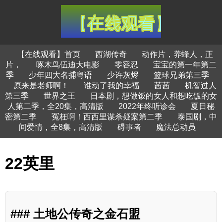
【在线观看】首页
西湖传奇
动作片，养蜂人，正
片，
啄木鸟伍迪大电影
零容忍
宝宝的第一年第二
季
少年四大名捕粤语
少许灰烬
篮球兄弟第三季
原来是老师啊！
谁动了我的幸福
茜茜
机智过人
第三季
世界之王
日本剧，想做饭的女人和想吃饭的女
人第二季，全20集，高清版
2022年终听诊会
夏日秘
密第二季
冤枉啊！西西里谋杀疑案第二季
泰国剧，中
间爱情，全8集，高清版
碍事者
魔法总动员
22英里
### 土地公传奇之金石盟