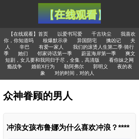
【在线观看】首页
以爱书写爱
千古玦尘
我喜欢
你，你知道吗
核爆默示录
异国阴宅
擒凶记
夫
人
辛巴
有爱一家人
我们的滚烫人生第二季·骑行
季
她们
邻家诗话第一季
蔚蓝海岸第一季
爽文
短剧，女儿要和我同归于尽，全集，高清版
看你妹之网
瘾战争
婚前X行为
勒阿弗尔
郭明义
夜的表
象
对的时间，对的人
众神眷顾的男人
冲浪女孩布鲁娜为什么喜欢冲浪？****