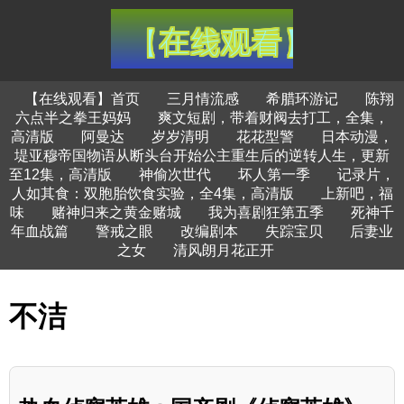
【在线观看】首页
三月情流感
希腊环游记
陈翔
六点半之拳王妈妈
爽文短剧，带着财阀去打工，全集，
高清版
阿曼达
岁岁清明
花花型警
日本动漫，
堤亚穆帝国物语从断头台开始公主重生后的逆转人生，更新
至12集，高清版
神偷次世代
坏人第一季
记录片，
人如其食：双胞胎饮食实验，全4集，高清版
上新吧，福
味
赌神归来之黄金赌城
我为喜剧狂第五季
死神千
年血战篇
警戒之眼
改编剧本
失踪宝贝
后妻业
之女
清风朗月花正开
不洁