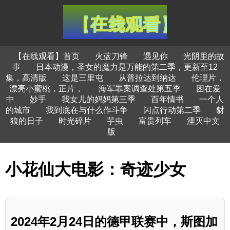
【在线观看】首页
火蓝刀锋
遇见你
光阴里的故
事
日本动漫，圣女的魔力是万能的第二季，更新至12
集，高清版
这是三里屯
从普拉达到纳达
伦理片，
漂亮小蜜桃，正片，
海军罪案调查处第五季
困在爱
中
妙手
我女儿的妈妈第三季
百年情书
一个人
的城市
我到底在与什么作斗争
闪点行动第二季
豺
狼的日子
时光碎片
芋虫
富贵列车
湮灭中文
版
小花仙大电影：奇迹少女
2024年2月24日的德甲联赛中，斯图加