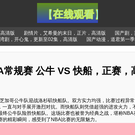
，高清版
剧情片，艾希曼的末日，正片，高清版
国产剧，
湾剧，开心鬼，更新至02集，高清版
国产动漫，道君第一季
NBA常规赛 公牛 VS 快船，正赛，
决中，芝加哥公牛队迎战洛杉矶快船队。双方实力均强，比赛过程异
攻，一直与对手展开激烈对抗。而快船队则凭借超强的进攻火力，
最终公牛队险胜快船队。这场比赛也被誉为经典之战，堪称NBA
赛的精彩瞬间，感受到了NBA比赛的无限魅力。