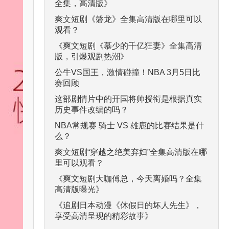
全集，高清版》
爽文短剧《磐龙》全集高清版在哪里可以
观看？
《爽文短剧《慕少的千亿狂妻》全集高清
版，引爆观剧热潮》
公牛VS国王，激情碰撞！NBA 3月5日比
赛回顾
这部剧情片中的开国将帅授衔是根据真实
历史事件改编的吗？
NBA常规赛 骑士 VS 雄鹿的比赛结果是什
么？
爽文短剧“穿越之绝美弃妇”全集高清版在哪
里可以观看？
《爽文短剧大咖傅总，今天离婚吗？全集
高清版曝光》
《追剧日本动漫《休假日的坏人先生》，
享受高清呈现的精彩故事》