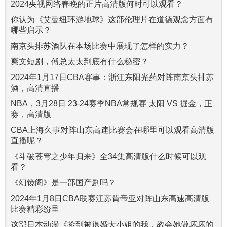
2024央视网络春晚的正片高清版何时可以观看？
你认为《艾曼纽环游地球》这部伦理片在道德观念方面有
哪些启示？
南京头排苏酒队在本场比赛中展现了怎样的实力？
爽文短剧，傅总太太到底有什么秘密？
2024年1月17日CBA赛事：浙江东阳光药对阵南京头排苏
酒，高清直播
NBA，3月28日 23-24赛季NBA常规赛 太阳 VS 掘金，正
赛，高清版
CBA上海久事对阵山东高速比赛会在哪里可以观看高清版
直播呢？
《斗破苍穹之少年归来》全34集高清版什么时候可以观
看？
《幻镜阁》是一部国产剧吗？
2024年1月8日CBA联赛江苏肯帝亚对阵山东高速高清版
比赛精彩纷呈
这部日本动漫《捡到被退婚大小姐的我，教会她做坏坏的