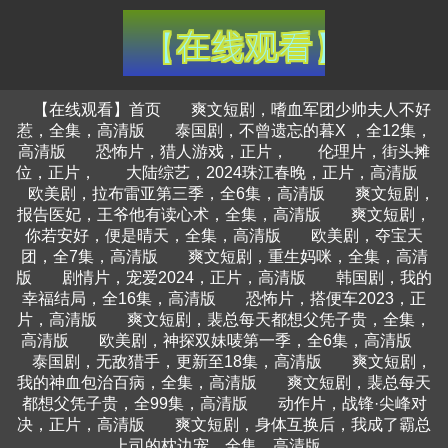
【在线观看】首页
爽文短剧，嗜血军团少帅夫人不好
惹，全集，高清版
泰国剧，不曾遗忘的暮X ，全12集，
高清版
恐怖片，猎人游戏，正片，
伦理片，街头摊
位，正片，
大陆综艺，2024珠江春晚，正片，高清版
欧美剧，拉布雷亚第三季，全6集，高清版
爽文短剧，
报告医妃，王爷他有读心术，全集，高清版
爽文短剧，
你若安好，便是晴天，全集，高清版
欧美剧，夺宝天
团，全7集，高清版
爽文短剧，重生妈咪，全集，高清
版
剧情片，宠爱2024，正片，高清版
韩国剧，我的
幸福结局，全16集，高清版
恐怖片，搭便车2023，正
片，高清版
爽文短剧，裴总每天都想父凭子贵，全集，
高清版
欧美剧，神探双妹唛第一季，全6集，高清版
泰国剧，无敌猎手，更新至18集，高清版
爽文短剧，
我的神血包治百病，全集，高清版
爽文短剧，裴总每天
都想父凭子贵，全99集，高清版
动作片，战锋·尖峰对
决，正片，高清版
爽文短剧，身体互换后，我成了霸总
上司的枕边宠，全集，高清版