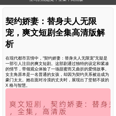
契约娇妻：替身夫人无限
宠，爽文短剧全集高清版解
析
在现代都市言情中，“契约娇妻：替身夫人无限宠”无疑是
一部引人注目的爽文短剧。这部剧通过独特的设定和紧凑
的情节，带领观众体验了一场甜蜜而又曲折的爱情故事。
女主角原本是一名普通的女孩，却因为契约关系被迫成为
豪门太太。她在面对冷漠的丈夫时，展现出了坚韧不拔的
X 格与智慧。