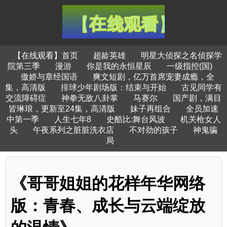
【在线观看】首页
超龄英雄
明星大侦探之名侦探学
院第三季
漫游
你是我的永恒星辰
一级指控(国)
傲娇与章经国语
爽文短剧，亿万首席宠妻成瘾，全
集，高清版
排球少年剧场版：结束与开始
古见同学有
交流障碍症
神拳无敌八卦掌
马赛尔
国产剧，满目
皆琳琅，更新至24集，高清版
妹子再组合
全员加速
中第一季
人生七年8
史酷比:舞台风波
机关枪女人
头
午夜系列之脏脏洗衣店
不对劲的孩子
神鬼骗
局
《哥哥姐姐的花样年华网络
版：青春、成长与云端绽放