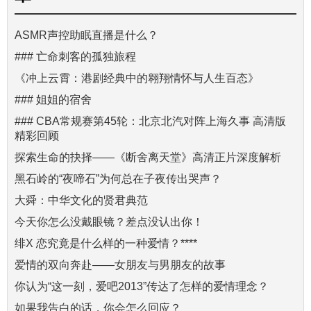
ASMR声控助眠直播是什么？
### 亡命刺客的孤独旅程
《冲上云霄：港剧经典中的翱翔情怀与人生百态》
### 姐姐的宿舍
### CBA常规赛第45轮：北京北汽对阵上海久事 高清版
精彩回顾
探索生命的抉择——《断舍离天堂》高清正片深度解析
黑石岭的“夜啼石”为何总在子夜传出哭声？
大舜：中华文化的贤君典范
今天你怎么没戴眼镜？差点没认出你！
绯X 恋究竟是什么样的一种爱情？****
爱情的双向奔赴——女朋友与男朋友的故事
你认为“这一刻，爱吧2013”传达了怎样的爱情理念？
如果我告白的话，你会怎么回应？