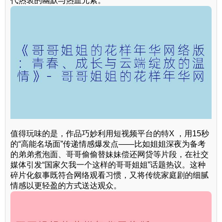
代热衷的幽默与热血元素。
值得玩味的是，作品巧妙利用短视频平台的特X ，用15秒
的“高能名场面”传递情感爆发点——比如姐姐深夜为备考
的弟弟煮泡面、哥哥偷偷替妹妹偿还网贷等片段，在社交
媒体引发“国家欠我一个这样的哥哥姐姐”话题热议。这种
碎片化叙事既符合网络观看习惯，又将传统家庭剧的细腻
情感以更轻盈的方式送达观众。