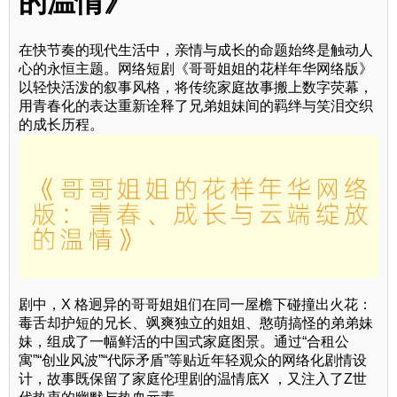
的温情》
在快节奏的现代生活中，亲情与成长的命题始终是触动人
心的永恒主题。网络短剧《哥哥姐姐的花样年华网络版》
以轻快活泼的叙事风格，将传统家庭故事搬上数字荧幕，
用青春化的表达重新诠释了兄弟姐妹间的羁绊与笑泪交织
的成长历程。
剧中，X 格迥异的哥哥姐姐们在同一屋檐下碰撞出火花：
毒舌却护短的兄长、飒爽独立的姐姐、憨萌搞怪的弟弟妹
妹，组成了一幅鲜活的中国式家庭图景。通过“合租公
寓”“创业风波”“代际矛盾”等贴近年轻观众的网络化剧情设
计，故事既保留了家庭伦理剧的温情底X ，又注入了Z世