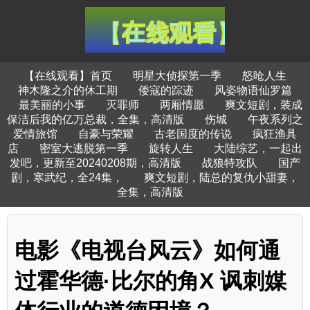
【在线观看】首页
明星大侦探第一季
怒呛人生
神木隆之介的休工期
倭寇的踪迹
风姿物语仙罗篇
最美丽的小事
灭罪师
两厢情愿
爽文短剧，装成
保洁后我的亿万总裁，全集，高清版
伤城
午夜系列之
爱情旅馆
自豪与荣耀
古老国度的传说
疯狂渔具
店
密室大逃脱第一季
旋转人生
大陆综艺，一起出
发吧，更新至20240208期，高清版
战狼特攻队
国产
剧，寒武纪，全24集，
爽文短剧，陆总的复仇小甜妻，
全集，高清版
电影《电视台风云》如何通
过霍华德·比尔的角X 讽刺媒