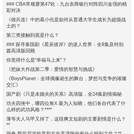
### CBA常规赛第47轮：九台农商银行对阵四川金强的精
彩对决
《雄兵连》中的葛小伦是如何从普通大学生成长为超级战
士的？
第三类接触到底是什么？
### 探寻泰国剧《星辰彼岸》的迷人世界：全8集及特别
篇高清版回顾
你觉得什么是“幸福马上来”？
《把妹大作战第二季：爱情的智慧与挑战》
《BoysPlanet：全球偶像诞生的舞台，梦想与竞争的璀璨
交汇》
国产剧《只是未婚夫的关系》高清版，全24集剧情揭秘
功夫四侠中，哪四位角X 最为人知晓，他们各自代表了什
么样的武功风格？****
薄爷夫人马甲又掉了，这段爽文短剧的主要剧情是什么？
**
瑞奇·斯坦尼克的喜剧片在高清版中有什么特别之处？**