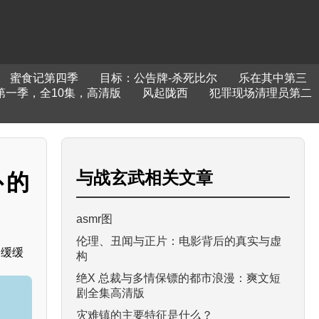
蜜食记第四季
目标：公告牌-杀死比尔
乐在其中第三
第一季，全10集，高清版
风起陇西
犯罪现场清理员第二
与
战玄武
相关文章
卜的
asmr图
伦理、丑闻与正片：电影背后的真实与虚
 缓缓
构
绝X 总裁与多情保镖的都市浪漫：爽文短
剧全集高清版
灾难镇的主要特征是什么？