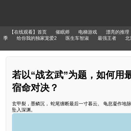
【在线观看】首页
催眠师
电梯游戏
漂亮的推理
季
给你我的独家宠爱2
医生车智淑
最强王者
北
若以“战玄武”为题，如何用
宿命对决？
玄甲裂，墨鳞沉， 蛇尾缠断最后一寸暮云。 龟息凝作地脉
坠入深渊。