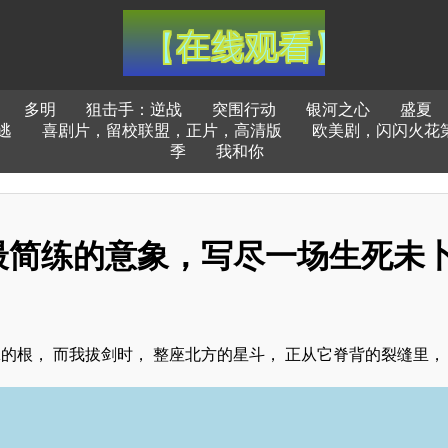
多明
狙击手：逆战
突围行动
银河之心
盛夏
逃
喜剧片，留校联盟，正片，高清版
欧美剧，闪闪火花
季
我和你
最简练的意象，写尽一场生死未
的根， 而我拔剑时， 整座北方的星斗， 正从它脊背的裂缝里，