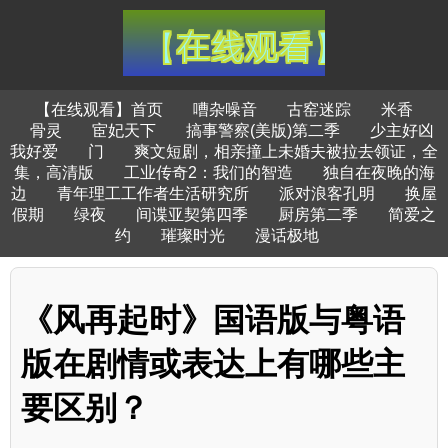
【在线观看】首页
嘈杂噪音
古窑迷踪
米香
骨灵
宦妃天下
搞事警察(美版)第二季
少主好凶
我好爱
门
爽文短剧，相亲撞上未婚夫被拉去领证，全
集，高清版
工业传奇2：我们的智造
独自在夜晚的海
边
青年理工工作者生活研究所
派对浪客孔明
换屋
假期
绿夜
间谍亚契第四季
厨房第二季
简爱之
约
璀璨时光
漫话极地
《风再起时》国语版与粤语
版在剧情或表达上有哪些主
要区别？