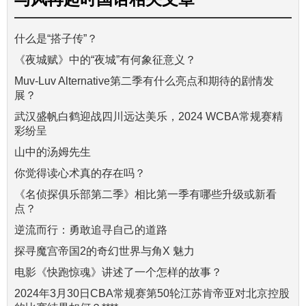
什么是“搭子传”？
《夜城赋》中的“夜城”有何象征意义？
Muv-Luv Alternative第二季有什么亮点和期待的剧情发
展？
武汉盛帆白鹤迎战四川远达美乐，2024 WCBA常规赛精
彩纷呈
山中的汤姆先生
你觉得读心术真的存在吗？
《名侦探俱乐部第二季》相比第一季有哪些升级或新看
点？
逆流而行：勇敢追寻自己的道路
探寻魔宫帝国2的奇幻世界与角X 魅力
电影《快跑惊魂》讲述了一个怎样的故事？
2024年3月30日CBA常规赛第50轮江苏肯帝亚对北京控股