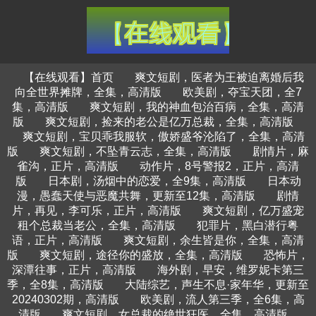
【在线观看】首页
爽文短剧，医者为王被迫离婚后我
向全世界摊牌，全集，高清版
欧美剧，夺宝天团，全7
集，高清版
爽文短剧，我的神血包治百病，全集，高清
版
爽文短剧，捡来的老公是亿万总裁，全集，高清版
爽文短剧，宝贝乖我服软，傲娇盛爷沦陷了，全集，高清
版
爽文短剧，不坠青云志，全集，高清版
剧情片，麻
雀沟，正片，高清版
动作片，8号警报2，正片，高清
版
日本剧，汤烟中的恋爱，全9集，高清版
日本动
漫，愚蠢天使与恶魔共舞，更新至12集，高清版
剧情
片，再见，李可乐，正片，高清版
爽文短剧，亿万盛宠
租个总裁当老公，全集，高清版
犯罪片，黑白潜行粤
语，正片，高清版
爽文短剧，余生皆是你，全集，高清
版
爽文短剧，途径你的盛放，全集，高清版
恐怖片，
深潭往事，正片，高清版
海外剧，早安，维罗妮卡第三
季，全8集，高清版
大陆综艺，声生不息·家年华，更新至
20240302期，高清版
欧美剧，流人第三季，全6集，高
清版
爽文短剧，女总裁的绝世狂医，全集，高清版