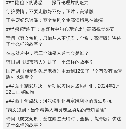
### 隐秘下的诱惑——探寻伦理片的魅力
守护爱情，不要走散好不好，正片，高清版
王爷宠妃乐逍遥：爽文短剧全集高清版尽在掌握
### 探秘“兽王”：悬疑片中的心理游戏与高清视觉盛宴
请问《爽文短剧，只愿从来不识君，全集，高清版》讲述
了什么样的故事？
在悬疑片中，第三个嫌疑人通常会是谁？
韩国剧《城市猎人》讲了一个怎样的故事？
国产剧《相亲对象是老板》更新到12集了吗？有没有高清
版可以观看？
### 意甲精彩对决：萨勒尼塔纳迎战热那亚，2024年1月
22日正赛回顾
### 西甲焦点战：阿尔梅里亚与塞维利亚的激烈对抗
“爽文短剧：当作精美人与灵魂互换后的奇幻冒险”
请问《爽文短剧，爱在雨过天晴时，全集，高清版》讲述
了什么样的故事？