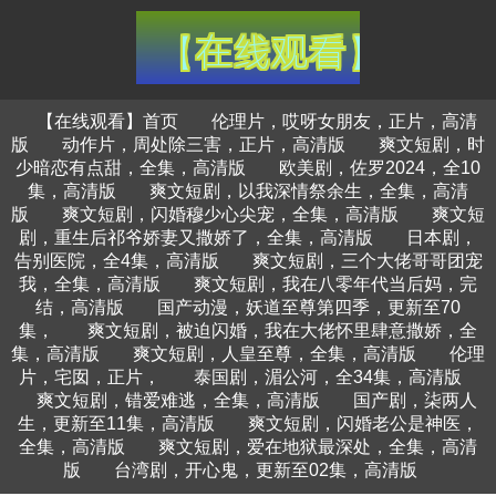
【在线观看】首页
伦理片，哎呀女朋友，正片，高清
版
动作片，周处除三害，正片，高清版
爽文短剧，时
少暗恋有点甜，全集，高清版
欧美剧，佐罗2024，全10
集，高清版
爽文短剧，以我深情祭余生，全集，高清
版
爽文短剧，闪婚穆少心尖宠，全集，高清版
爽文短
剧，重生后祁爷娇妻又撒娇了，全集，高清版
日本剧，
告别医院，全4集，高清版
爽文短剧，三个大佬哥哥团宠
我，全集，高清版
爽文短剧，我在八零年代当后妈，完
结，高清版
国产动漫，妖道至尊第四季，更新至70
集，
爽文短剧，被迫闪婚，我在大佬怀里肆意撒娇，全
集，高清版
爽文短剧，人皇至尊，全集，高清版
伦理
片，宅囡，正片，
泰国剧，湄公河，全34集，高清版
爽文短剧，错爱难逃，全集，高清版
国产剧，柒两人
生，更新至11集，高清版
爽文短剧，闪婚老公是神医，
全集，高清版
爽文短剧，爱在地狱最深处，全集，高清
版
台湾剧，开心鬼，更新至02集，高清版