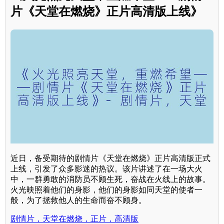
片《天堂在燃烧》正片高清版上线》
近日，备受期待的剧情片《天堂在燃烧》正片高清版正式
上线，引发了众多影迷的热议。该片讲述了在一场大火
中，一群勇敢的消防员不顾生死，奋战在火线上的故事。
火光映照着他们的身影，他们的身影如同天堂的使者一
般，为了拯救他人的生命而奋不顾身。
剧情片，天堂在燃烧，正片，高清版