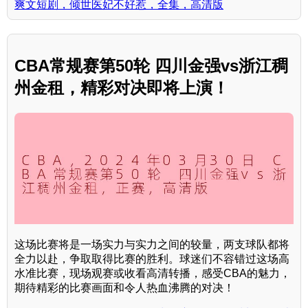
爽文短剧，倾世医妃不好惹，全集，高清版
CBA常规赛第50轮 四川金强vs浙江稠
州金租，精彩对决即将上演！
这场比赛将是一场实力与实力之间的较量，两支球队都将
全力以赴，争取取得比赛的胜利。球迷们不容错过这场高
水准比赛，现场观赛或收看高清转播，感受CBA的魅力，
期待精彩的比赛画面和令人热血沸腾的对决！