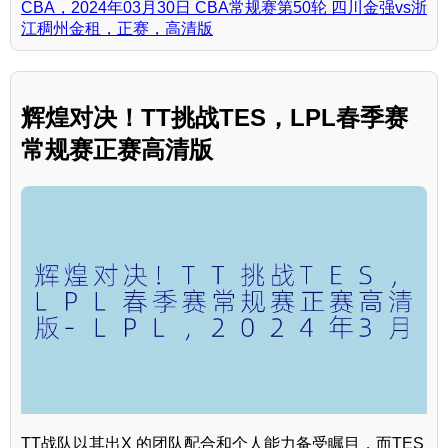
CBA，2024年03月30日 CBA常规赛第50轮 四川金强vs浙
江稠州金租，正赛，高清版
辉煌对决！TT挑战TES，LPL春季赛
常规赛正赛高清版
TT战队以其出X 的团队配合和个人能力备受瞩目，而TES