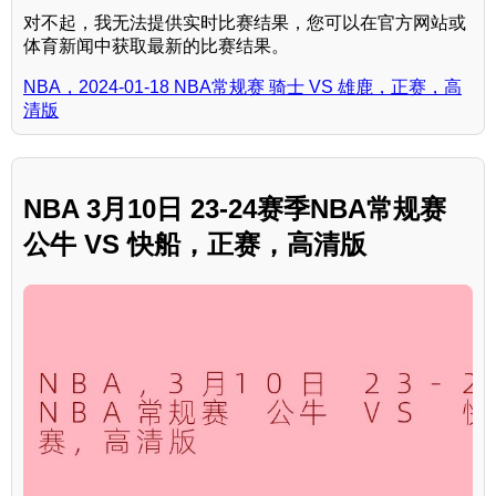
对不起，我无法提供实时比赛结果，您可以在官方网站或
体育新闻中获取最新的比赛结果。
NBA，2024-01-18 NBA常规赛 骑士 VS 雄鹿，正赛，高
清版
NBA 3月10日 23-24赛季NBA常规赛
公牛 VS 快船，正赛，高清版