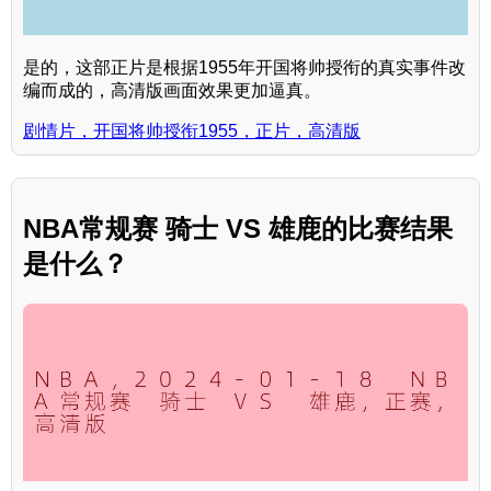
是的，这部正片是根据1955年开国将帅授衔的真实事件改
编而成的，高清版画面效果更加逼真。
剧情片，开国将帅授衔1955，正片，高清版
NBA常规赛 骑士 VS 雄鹿的比赛结果
是什么？