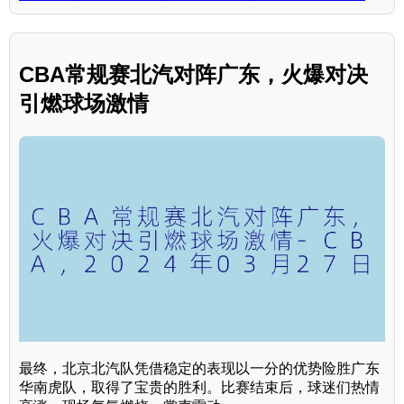
CBA常规赛北汽对阵广东，火爆对决
引燃球场激情
最终，北京北汽队凭借稳定的表现以一分的优势险胜广东
华南虎队，取得了宝贵的胜利。比赛结束后，球迷们热情