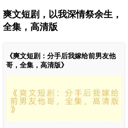
爽文短剧，以我深情祭余生，
全集，高清版
《爽文短剧：分手后我嫁给前男友他
哥，全集，高清版》