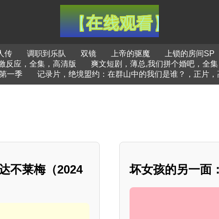
人传
调职到乐队
双镜
上帝的驱魔
上锁的房间SP
激反应，全集，高清版
爽文短剧，薄总,我们拼个婚吧，全集
第一季
记录片，绝境盟约：在群山中的我们是谁？，正片，
达不莱梅（2024
坏女孩的另一面