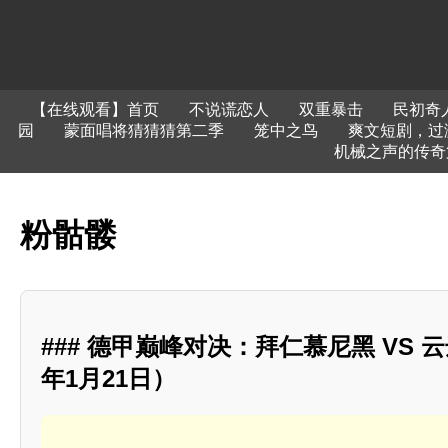
【在线观看】首页
不说谎恋人
双重暴击
民初奇
园
蒙面唱将猜猜猜第二季
笼中之鸟
爽文短剧，过
机械之声的传奇
粉骷髅
### 德甲巅峰对决：拜仁慕尼黑 VS 云
年1月21日）