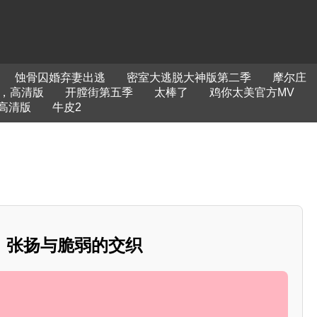
蚀骨囚婚弃妻出逃
密室大逃脱大神版第二季
摩尔庄
，高清版
开膛街第五季
太棒了
鸡你太美官方MV
高清版
牛皮2
：张扬与脆弱的交织