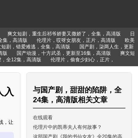
爽文短剧，重生后祁爷娇妻又撒娇了，全集，高清版
日
全集，高清版
伦理片，哎呀女朋友，正片，高清版
欧美
文短剧，错爱难逃，全集，高清版
国产剧，柒两人生，更新
清版
国产动漫，十方武圣，更新至16集，高清版
爽文短
，全12集，高清版
伦理片，偷食少妇心，正片，
与
国产剧，甜甜的陷阱，全
人入
24集，高清版
相关文章
在线观看
线，让
伦理片中的凯蒂夫人有何故事？
这部国产剧《我的书仙女友》全20集的高