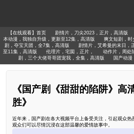
【在线观看】首页
剧情片，刀尖2023，正片，高清版
本动漫，我独自升级，更新至12集，高清版
爽文短剧，时
剧，夺宝天团，全7集，高清版
剧情片，艾希曼的末日，
至11集，高清版
伦理片，宅囡，正片，
动作片，周处
剧，三个大佬哥哥团宠我，全集，高清版
国产动漫
《国产剧《甜甜的陷阱》高清
胜》
近年来，国产剧在各大视频平台上备受关注，引起观众热
观众们可以尽情沉浸在这部温馨的爱情故事中。