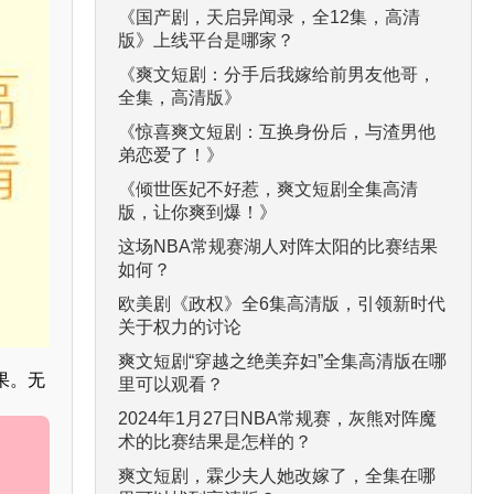
《国产剧，天启异闻录，全12集，高清
版》上线平台是哪家？
《爽文短剧：分手后我嫁给前男友他哥，
全集，高清版》
《惊喜爽文短剧：互换身份后，与渣男他
弟恋爱了！》
《倾世医妃不好惹，爽文短剧全集高清
版，让你爽到爆！》
这场NBA常规赛湖人对阵太阳的比赛结果
如何？
欧美剧《政权》全6集高清版，引领新时代
关于权力的讨论
爽文短剧“穿越之绝美弃妇”全集高清版在哪
果。无
里可以观看？
2024年1月27日NBA常规赛，灰熊对阵魔
术的比赛结果是怎样的？
爽文短剧，霖少夫人她改嫁了，全集在哪