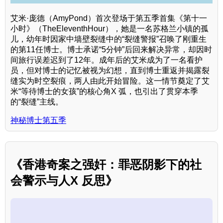
艾米·庞德（AmyPond）首次登场于第五季首集《第十一
小时》（TheEleventhHour），她是一名苏格兰小镇的孤
儿，幼年时因家中墙壁裂缝中的“裂缝警报”召唤了刚重生
的第11任博士。博士承诺“5分钟”后回来解决异常，却因时
间旅行误差迟到了12年。成年后的艾米成为了一名看护
员，但对博士的记忆被视为幻想，直到博士重返并揭露裂
缝实为时空裂痕，两人由此开始冒险。这一情节奠定了艾
米“等待博士的女孩”的核心角X 弧，也引出了贯穿本季
的“裂缝”主线。
神秘博士第五季
《香港奇案之强奸：罪恶阴影下的社
会警示与人X 反思》