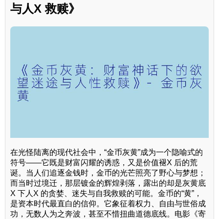
与人X 救赎》
在光怪陆离的现代社会中，“金币灰黄”成为一个隐喻式的
符号——它既是财富闪耀的诱惑，又是价值褪X 后的荒
诞。当人们追逐金钱时，金币的光芒照亮了野心与梦想；
而当时过境迁，那层镀金的辉煌剥落，露出的却是灰黄底
X 下人X 的贪婪、迷失与自我救赎的可能。金币的“黄”，
是资本时代最直白的信仰。它象征着权力、自由与世俗成
功，无数人为之奔波，甚至不惜扭曲道德底线。电影《寄