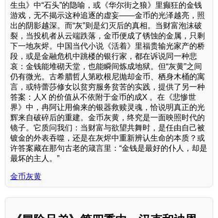
生虫》中“石头”的隐喻，或《华尔街之狼》里癫狂的金钱
游戏，无不揭示这种追逐的虚妄——金币的光泽越亮，照
出的阴影越深。而“灰”则是幻灭后的真相。当财富泡沫破
裂，当投机者从云端跌落，金币便成了锈蚀的金属，只剩
下一地灰烬。中国当代小说《活着》里福贵输光家产的桥
段，或是金融危机中跳楼的银行家，都在诉说同一种悲
哀：金钱能堆砌天堂，也能瞬间炼成地狱。但“灰黄”之间
仍有微光。古希腊哲人第欧根尼抛却金币、栖身木桶的寓
言，或特蕾莎修女以贫穷服务贫苦的实践，提供了另一种
答案：人X 的价值从不依附于金币的成X 。在《悲惨世
界》中，冉阿让用偷来的银器救赎灵魂，恰说明真正的光
辉来自破碎后的重建。金币灰黄，终究是一面映照时代的
镜子。它质问我们：当财富与欲望共舞时，是任由自己被
镀金的外表吞噬，还是在灰烬中重新辨认生命的本质？或
许答案藏在那句古老的箴言里：“金钱是最好的仆人，却是
最坏的主人。”
金币灰黄