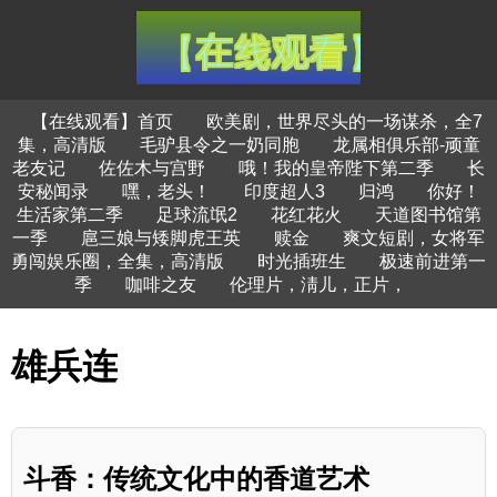
【在线观看】首页
欧美剧，世界尽头的一场谋杀，全7
集，高清版
毛驴县令之一奶同胞
龙属相俱乐部-顽童
老友记
佐佐木与宫野
哦！我的皇帝陛下第二季
长
安秘闻录
嘿，老头！
印度超人3
归鸿
你好！
生活家第二季
足球流氓2
花红花火
天道图书馆第
一季
扈三娘与矮脚虎王英
赎金
爽文短剧，女将军
勇闯娱乐圈，全集，高清版
时光插班生
极速前进第一
季
咖啡之友
伦理片，淸儿，正片，
雄兵连
斗香：传统文化中的香道艺术