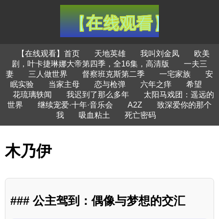
【在线观看】首页
天地英雄
我叫刘金凤
欧美
剧，叶卡捷琳娜大帝第四季，全16集，高清版
一夫三
妻
三人做世界
督察班克斯第二季
一宅家族
安
眠实验
当家主母
恋与枪弹
六年之痒
希望
花琉璃轶闻
我迟到了那么多年
太阳马戏团：遥远的
世界
继续宠爱·十年·音乐会
A2Z
致深爱你的那个
我
吸血粘土
死亡密码
木乃伊
### 公主驾到：偶像与梦想的交汇