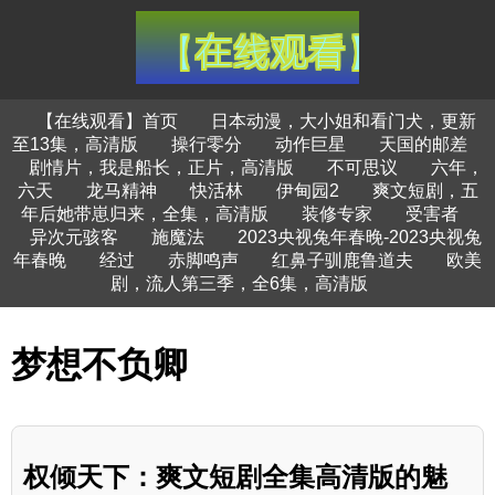
【在线观看】首页
日本动漫，大小姐和看门犬，更新
至13集，高清版
操行零分
动作巨星
天国的邮差
剧情片，我是船长，正片，高清版
不可思议
六年，
六天
龙马精神
快活林
伊甸园2
爽文短剧，五
年后她带崽归来，全集，高清版
装修专家
受害者
异次元骇客
施魔法
2023央视兔年春晚-2023央视兔
年春晚
经过
赤脚鸣声
红鼻子驯鹿鲁道夫
欧美
剧，流人第三季，全6集，高清版
梦想不负卿
权倾天下：爽文短剧全集高清版的魅