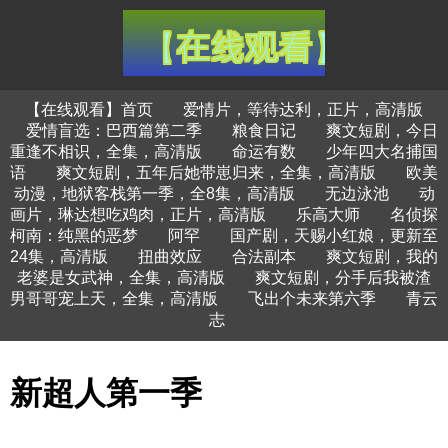
【在线观看】首页
爱情片，等待达利，正片，高清版
爱情盲选：巴西篇第二季
粮食日记
爽文短剧，今日
重逢不相识，全集，高清版
命运有数
少年四大名捕国
语
爽文短剧，五年后她带崽归来，全集，高清版
欧美
动漫，地狱客栈第一季，全8集，高清版
无边泳池
动
画片，琳达想吃鸡肉，正片，高清版
乐高大师
名侦探
柯南：纯黑的恶梦
阿罕
国产剧，天赐小红娘，更新至
24集，高清版
扭曲效应
合法副本
爽文短剧，我的
老婆是女武神，全集，高清版
爽文短剧，分手后我被渣
男哥哥宠上天，全集，高清版
飞出个未来第六季
青云
志
新超人第一季