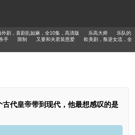
海外剧，喜剧乱如麻，全10集，高清版
乐高大师
乐队的
杀手
限制
又要和夫君装恩爱
欧美剧，叛逆女流，全
个古代皇帝带到现代，他最想感叹的是