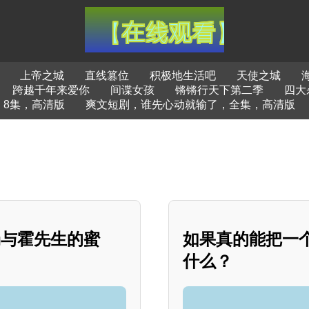
上帝之城
直线篡位
积极地生活吧
天使之城
跨越千年来爱你
间谍女孩
锵锵行天下第二季
四大
8集，高清版
爽文短剧，谁先心动就输了，全集，高清版
场与霍先生的蜜
如果真的能把一
什么？