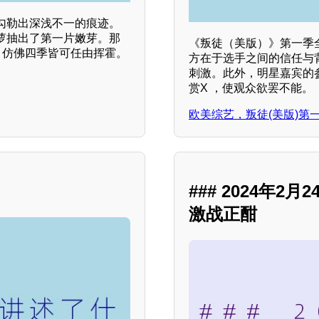
勾勒出深浅不一的痕迹。
萝抽出了第一片嫩芽。那
《叛徒（美版）》第一季
，仿佛四季皆可任由挥霍。
方在于选手之间的信任与
刺激。此外，明星嘉宾的参
赏X ，使观众欲罢不能。
欧美综艺，叛徒(美版)第
？
### 2024年
激战正酣