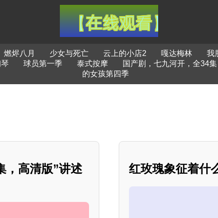
燃烬八月
少女与死亡
云上的小店2
嘎达梅林
我
钢琴
球员第一季
泰式按摩
国产剧，七九河开，全34
的女孩第四季
集，高清版”讲述
红玫瑰象征着什