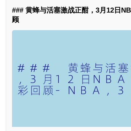
### 黄蜂与活塞激战正酣，3月12日N
顾