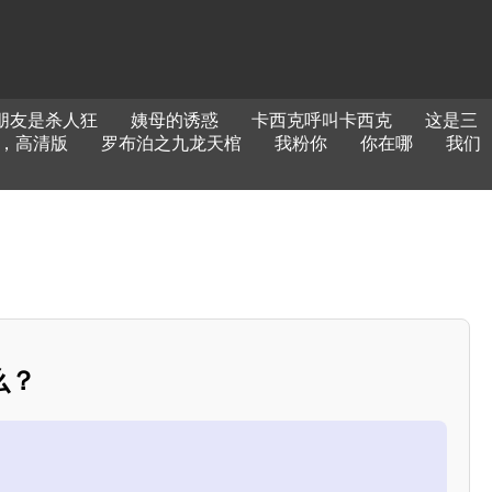
朋友是杀人狂
姨母的诱惑
卡西克呼叫卡西克
这是三
集，高清版
罗布泊之九龙天棺
我粉你
你在哪
我们
么？