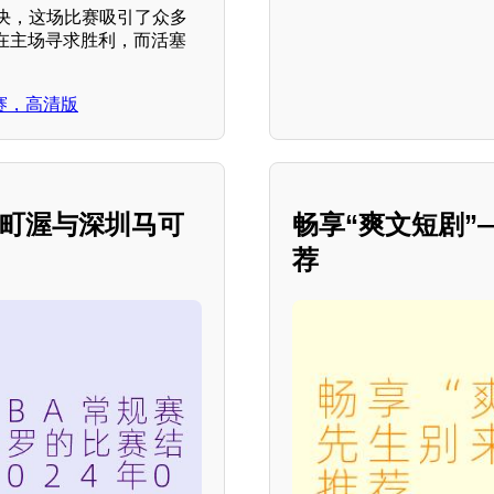
对决，这场比赛吸引了众多
在主场寻求胜利，而活塞
正赛，高清版
宁波町渥与深圳马可
畅享“爽文短剧
荐