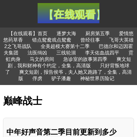
【在线观看】首页
逐梦大海
厨房第五季
爱情悠
悠药草香
错点鸳鸯戏点鸳鸯
曾经往事
飞哥大英雄
2之飞哥战队
全美超模大赛第十二季
巴德尔和迈因霍
夫集团
法医缉凶
三线轮洄
李天佑血战四平
霓
虹肉身
马文的房间
急诊室的故事第四季
爽文短
剧，我和财神有个约定，全集，高清版
只好背叛地球
了
爽文短剧，报告侯爷，夫人她又跑路了，全集，高清
版
俘虏
驴子潘趣
神秘世界历险记
巅峰战士
中年好声音第二季目前更新到多少