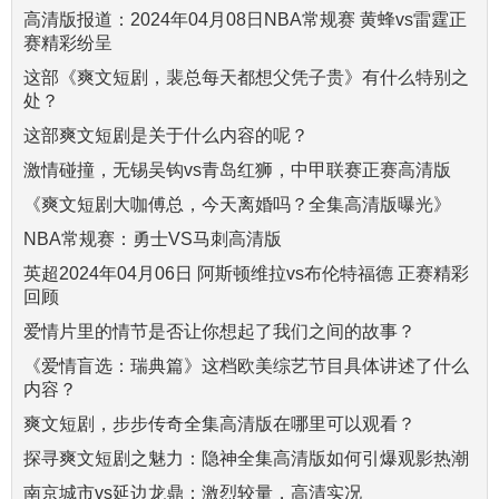
高清版报道：2024年04月08日NBA常规赛 黄蜂vs雷霆正
赛精彩纷呈
这部《爽文短剧，裴总每天都想父凭子贵》有什么特别之
处？
这部爽文短剧是关于什么内容的呢？
激情碰撞，无锡吴钩vs青岛红狮，中甲联赛正赛高清版
《爽文短剧大咖傅总，今天离婚吗？全集高清版曝光》
NBA常规赛：勇士VS马刺高清版
英超2024年04月06日 阿斯顿维拉vs布伦特福德 正赛精彩
回顾
爱情片里的情节是否让你想起了我们之间的故事？
《爱情盲选：瑞典篇》这档欧美综艺节目具体讲述了什么
内容？
爽文短剧，步步传奇全集高清版在哪里可以观看？
探寻爽文短剧之魅力：隐神全集高清版如何引爆观影热潮
南京城市vs延边龙鼎：激烈较量，高清实况