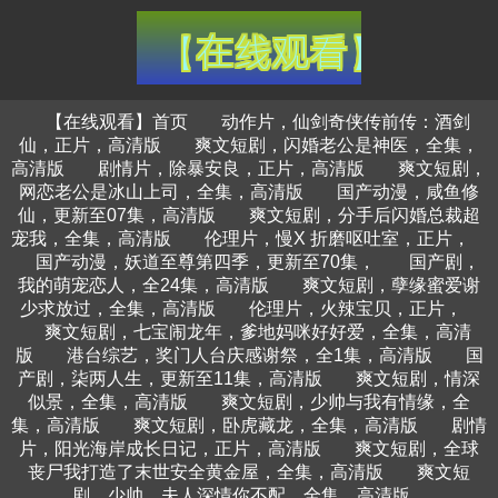
【在线观看】首页
动作片，仙剑奇侠传前传：酒剑
仙，正片，高清版
爽文短剧，闪婚老公是神医，全集，
高清版
剧情片，除暴安良，正片，高清版
爽文短剧，
网恋老公是冰山上司，全集，高清版
国产动漫，咸鱼修
仙，更新至07集，高清版
爽文短剧，分手后闪婚总裁超
宠我，全集，高清版
伦理片，慢X 折磨呕吐室，正片，
国产动漫，妖道至尊第四季，更新至70集，
国产剧，
我的萌宠恋人，全24集，高清版
爽文短剧，孽缘蜜爱谢
少求放过，全集，高清版
伦理片，火辣宝贝，正片，
爽文短剧，七宝闹龙年，爹地妈咪好好爱，全集，高清
版
港台综艺，奖门人台庆感谢祭，全1集，高清版
国
产剧，柒两人生，更新至11集，高清版
爽文短剧，情深
似景，全集，高清版
爽文短剧，少帅与我有情缘，全
集，高清版
爽文短剧，卧虎藏龙，全集，高清版
剧情
片，阳光海岸成长日记，正片，高清版
爽文短剧，全球
丧尸我打造了末世安全黄金屋，全集，高清版
爽文短
剧，少帅，夫人深情你不配，全集，高清版