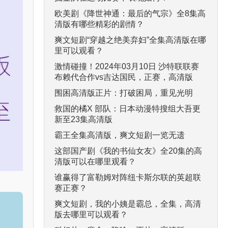
欧美剧《降世神通：最后的气宗》全8集高
清版有哪些精彩的剧情？
爽文短剧“穿越之绝美弃妇”全集高清版在哪
里可以观看？
激情碰撞！2024年03月10日 沙特联联赛
布赖代合作vs吉达国民，正赛，高清版
围困高清版正片：打破困局，重见光明
救国的橘X 部队：日本动漫特搜组大吾更
新至23集高清版
霸王全集高清版，爽文短剧一览无遗
这部国产剧《我的书仙女友》全20集的高
清版可以在哪里观看？
谁赢得了富勒姆对阵纽卡斯尔联的英超联
赛正赛？
爽文短剧，我的小姨是霸总，全集，高清
版去哪里可以观看？