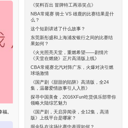
《笑料百出 冒牌特工再添笑点》
NBA常规赛 骑士 VS 雄鹿的比赛结果是什
么？
这个短剧讲述了什么故事？
东莞新彤盛和上海浦发银行之间的比赛结
果如何？
《火光照亮天堂，重燃希望——剧情片
《天堂在燃烧》正片高清版上线》
CBA常规赛北汽对阵广东，火爆对决引燃
球场激情
《国产剧《甜甜的陷阱》高清版，全24
集，温馨爱情故事引人入胜》
探寻中国美食，2016XFun吃货俱乐部带你
领略大陆综艺魅力
《国产剧，天启异闻录，全12集，高清
幸福。
版》上线平台是哪家？
掘金队在这场比赛中表现如何？