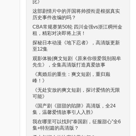
比》
这部剧情片中的开国将帅授衔是根据真实
历史事件改编的吗？
CBA常规赛第50轮 四川金强vs浙江稠州金
租，精彩对决即将上演！
探秘日本动漫《地下忍者》，高清版更新
至12集
观影体验|爽文短剧《原来你很爱我别闹牟
先生》，全集高清版打造真爱故事
《离婚后的重生：爽文短剧，重归巅
峰！》
《无处安放的爽文短剧，探讨爱情的无限
可能》
《国产剧《甜甜的陷阱》高清版，全24
集，温馨爱情故事引人入胜》
我在哪里可以找到“泰国剧，征服甜心”全6
集+特别篇的高清版？