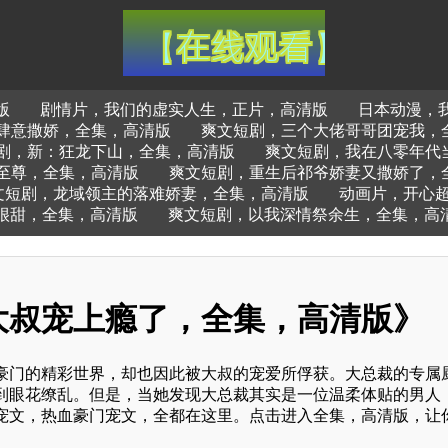
版
剧情片，我们的虚实人生，正片，高清版
日本动漫，
肆意撒娇，全集，高清版
爽文短剧，三个大佬哥哥团宠我，
剧，新：狂龙下山，全集，高清版
爽文短剧，我在八零年代
至尊，全集，高清版
爽文短剧，重生后祁爷娇妻又撒娇了，
文短剧，龙域领主的落难娇妻，全集，高清版
动画片，开心
很甜，全集，高清版
爽文短剧，以我深情祭余生，全集，高
大叔宠上瘾了，全集，高清版》
豪门的精彩世界，却也因此被大叔的宠爱所俘获。大总裁的专属
到眼花缭乱。但是，当她发现大总裁其实是一位温柔体贴的男人
宠文，热血豪门宠文，全都在这里。点击进入全集，高清版，让