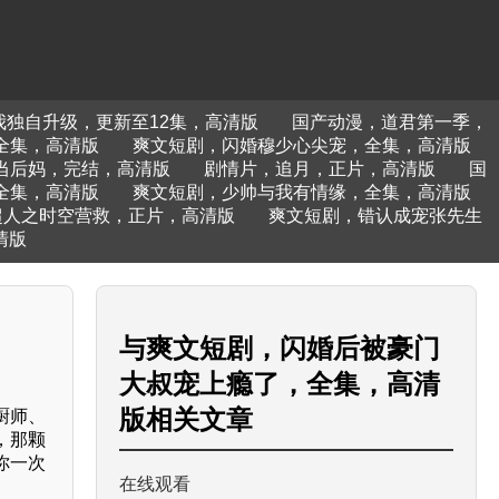
我独自升级，更新至12集，高清版
国产动漫，道君第一季，
全集，高清版
爽文短剧，闪婚穆少心尖宠，全集，高清版
当后妈，完结，高清版
剧情片，追月，正片，高清版
国
全集，高清版
爽文短剧，少帅与我有情缘，全集，高清版
超人之时空营救，正片，高清版
爽文短剧，错认成宠张先生
清版
与
爽文短剧，闪婚后被豪门
大叔宠上瘾了，全集，高清
版
相关文章
厨师、
，那颗
你一次
在线观看