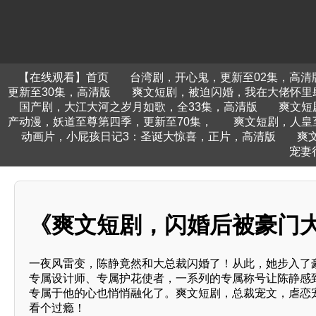
【在线观看】首页
台湾剧，开心鬼，更新至02集，高清
更新至30集，高清版
爽文短剧，被迫闪婚，我在大佬怀里
国产剧，大江大河之岁月如歌，全33集，高清版
爽文短
产动漫，妖道至尊第四季，更新至70集，
爽文短剧，人皇
动画片，小屁孩日记3：圣诞大惊喜，正片，高清版
爽
宠妻
《爽文短剧，闪婚后被豪门
一夜风雷变，陈静竟然和大总裁闪婚了！从此，她步入了
专属设计师、专属护花使者，一系列的专属称号让陈静感
专属于他的心也悄悄融化了。爽文短剧，总裁宠文，虐恋
看个过瘾！