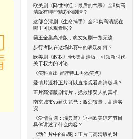
欧美剧《降世神通：最后的气宗》全8集高
清版有哪些精彩的剧情？
这部台湾剧《生命捕手》全30集高清版在
哪里可以观看呢？
霸王全集高清版，爽文短剧一览无遗
步行者队在这场比赛中的表现如何？
欧美剧《政权》全6集高清版，引领新时代
关于权力的讨论
《笑料百出 冒牌特工再添笑点》
爱情片返朴正片可以直接观看高清版吗？
正片高清版剧情片，拯救嫌疑人的真相
南京城市vs延边龙鼎：激烈较量，高清实
况
《爱情盲选：瑞典篇》这档欧美综艺节目
具体讲述了什么内容？
《动作片中的罪犯：正片与高清版的对