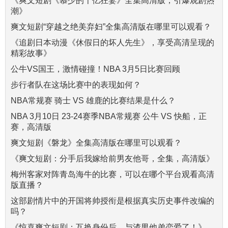
《爽文短剧《慕少的千亿狂妻》全集高清版，引爆观剧热
潮》
爽文短剧“穿越之绝美弃妇”全集高清版在哪里可以观看？
《追剧日本动漫《休假日的坏人先生》，享受高清呈现的
精彩故事》
公牛VS国王，激情碰撞！NBA 3月5日比赛回顾
步行者队在这场比赛中的表现如何？
NBA常规赛 骑士 VS 雄鹿的比赛结果是什么？
NBA 3月10日 23-24赛季NBA常规赛 公牛 VS 快船，正
赛，高清版
爽文短剧《磐龙》全集高清版在哪里可以观看？
《爽文短剧：分手后我嫁给前男友他哥，全集，高清版》
梅州客家对阵青岛海牛的比赛，可以在哪个平台观看高清
版直播？
这部剧情片中的开国将帅授衔是根据真实历史事件改编的
吗？
《惊喜爽文短剧：互换身份后，与渣男他弟恋爱了！》