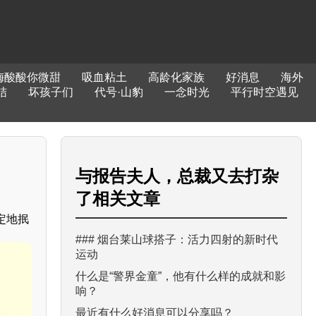
梅酸酸你微甜
吸血粘土
高龄化家族
好消息
海外
结
坏孩子们
代号·山豹
一念时光
平行时空遇见
与
报告夫人，总裁又去打杂
了
相关文章
定地抿
### 烟台莱山球搭子：活力四射的新时代
运动
什么是“警界金童”，他有什么样的成就和影
响？
最近有什么好消息可以分享吗？