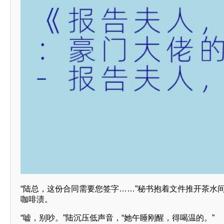
“陆总，这份合同需要您签字……”秘书抱着文件推开茶水
咖啡渍。
“嘘，别吵。”陆沉压低声音，“她午睡刚醒，得喝温的。”