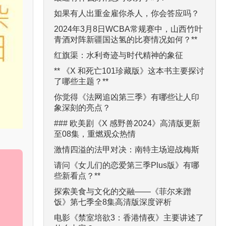
如果有人出重金雇你杀人，你会答应吗？
2024年3月8日WCBA常规赛中，山西竹叶
青酒对阵新疆国达氢的比赛情况如何？**
红旗渠：水利奇迹与时代精神的象征
** 《X 和死亡101珍藏版》这本书主要探讨
了哪些主题？**
你觉得《法网追凶第三季》有哪些让人印
象深刻的亮点？
### 欧美剧《X 感野兽2024》高清版更新
至08集，重燃观众热情
激情四溢的法甲对决：南特主场迎战梅斯
请问《女儿们的恋爱第三季Plus版》有哪
些新看点？**
探索美食与文化的交融——《菲尔来蹭
饭》第七季全8集高清版深度评析
电影《禁室培欲3：香港情夜》主要讲述了