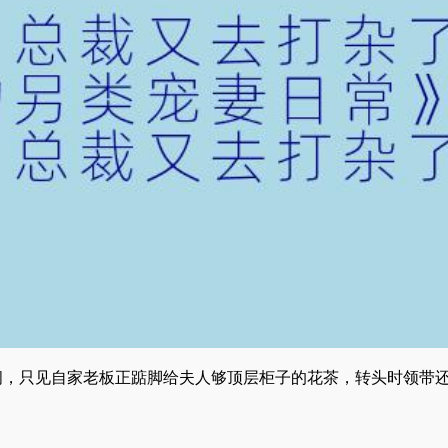
间，只见自家老板正踮脚给夫人够顶层柜子的花茶，转头时领带