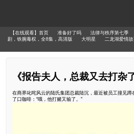
【在线观看】首页
准备好了吗
法律与秩序第七季
剧，铁腕毒权，全8集，高清版
大明星
二龙湖爱情故事
《报告夫人，总裁又去打杂
在商界叱咤风云的陆氏集团总裁陆沉，最近被员工撞见蹲
了口咖啡：“哦，他打赌又输了。”