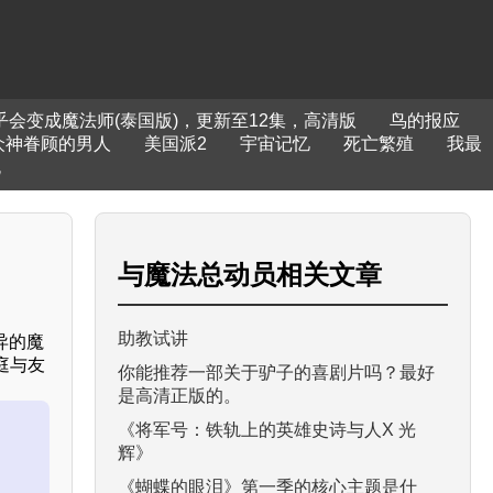
乎会变成魔法师(泰国版)，更新至12集，高清版
鸟的报应
众神眷顾的男人
美国派2
宇宙记忆
死亡繁殖
我最
晚
与
魔法总动员
相关文章
助教试讲
异的魔
庭与友
你能推荐一部关于驴子的喜剧片吗？最好
是高清正版的。
《将军号：铁轨上的英雄史诗与人X 光
辉》
《蝴蝶的眼泪》第一季的核心主题是什