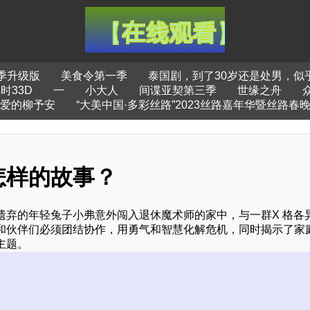
季升级版
美食令第一季
泰国剧，到了30岁还是处男，似
时33D
一
小大人
间谍亚契第三季
世缘之舟
爱的柳予安
“大美中国·多彩丝路”2023丝路嘉年华暨丝路春
怎样的故事？
遗弃的年轻兔子小弗意外闯入退休魔术师的家中，与一群X 格各
和伙伴们必须团结协作，用勇气和智慧化解危机，同时揭示了家
主题。