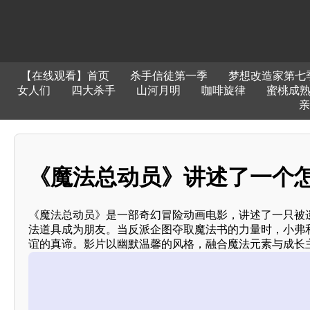
【在线观看】首页
杀手信徒第一季
梦想改造家第七
女人们
四大杀手
山河月明
咖啡旋律
蜜桃成熟
亲
《魔法总动员》讲述了一个
《魔法总动员》是一部奇幻冒险动画电影，讲述了一只被
法道具成为朋友。当反派企图夺取魔法书的力量时，小弗
谊的真谛。影片以幽默温馨的风格，融合魔法元素与成长