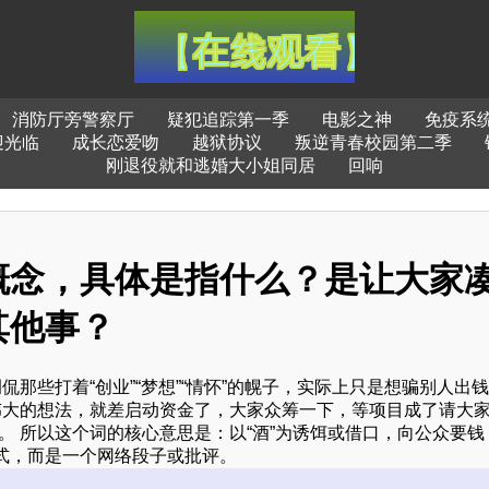
消防厅旁警察厅
疑犯追踪第一季
电影之神
免疫系
迎光临
成长恋爱吻
越狱协议
叛逆青春校园第二季
刚退役就和逃婚大小姐同居
回响
概念，具体是指什么？是让大家
其他事？
侃那些打着“创业”“梦想”“情怀”的幌子，实际上只是想骗别人出
伟大的想法，就差启动资金了，大家众筹一下，等项目成了请大
。 所以这个词的核心意思是：以“酒”为诱饵或借口，向公众要钱
式，而是一个网络段子或批评。