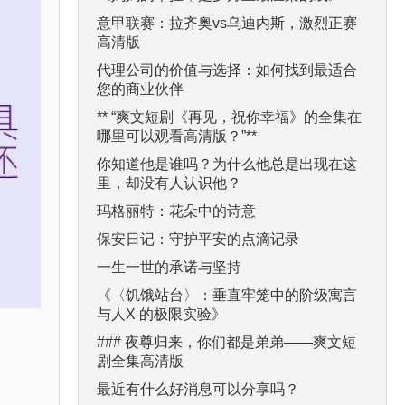
意甲联赛：拉齐奥vs乌迪内斯，激烈正赛
高清版
代理公司的价值与选择：如何找到最适合
您的商业伙伴
** “爽文短剧《再见，祝你幸福》的全集在
哪里可以观看高清版？”**
你知道他是谁吗？为什么他总是出现在这
里，却没有人认识他？
玛格丽特：花朵中的诗意
保安日记：守护平安的点滴记录
一生一世的承诺与坚持
《〈饥饿站台〉：垂直牢笼中的阶级寓言
与人X 的极限实验》
### 夜尊归来，你们都是弟弟——爽文短
剧全集高清版
最近有什么好消息可以分享吗？