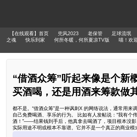
【在线观看】首页
兜风2023
老保管
足球流氓
之魂
快乐到家
何所冬暖，何所夏凉TV版
喵！欢
“借酒众筹”听起来像是个新
买酒喝，还是用酒来筹款做
都不是。“借酒众筹”是一种讽刺X 的网络说法，通常用来调
自己免费喝酒、享乐的行为。 比如有人发帖说：“我有个
酒！”——结果钱到手后，他真拿去喝酒了，项目根本没影
实际用途不明或根本不靠谱。它并不是一个真正的商业模