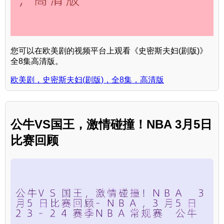
您可以在欧美剧的视频平台上观看《史密斯夫妇(剧版)》
全8集高清版。
欧美剧，史密斯夫妇(剧版)，全8集，高清版
公牛VS国王，激情碰撞！NBA 3月5日
比赛回顾