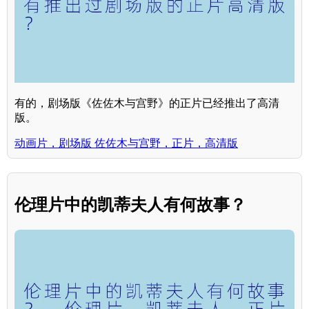
有的，剧场版《佐佐木与宫野》的正片已经推出了高清
版。
动画片，剧场版 佐佐木与宫野，正片，高清版
伦理片中的凯蒂夫人有何故事？