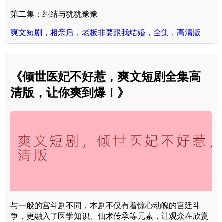
第二集：纠结与犹犹豫豫
爽文短剧，相亲后，老板非要跟我结婚，全集，高清版
《倾世医妃不好惹，爽文短剧全集高
清版，让你爽到爆！》
与一般的宫斗剧不同，本剧不仅有着惊心动魄的宫廷斗
争，更融入了医学知识、仙术传承等元素，让观众在欣赏