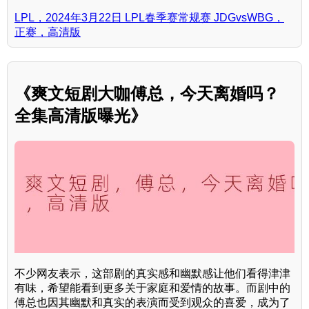
LPL，2024年3月22日 LPL春季赛常规赛 JDGvsWBG，
正赛，高清版
《爽文短剧大咖傅总，今天离婚吗？
全集高清版曝光》
不少网友表示，这部剧的真实感和幽默感让他们看得津津
有味，希望能看到更多关于家庭和爱情的故事。而剧中的
傅总也因其幽默和真实的表演而受到观众的喜爱，成为了