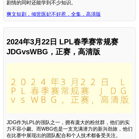
剧情的同时还能学到不少知识。
爽文短剧，倾世医妃不好惹，全集，高清版
2024年3月22日 LPL春季赛常规赛
JDGvsWBG，正赛，高清版
JDG作为LPL的强队之一，拥有庞大的粉丝群，他们的实
力不容小觑。而WBG也是一支充满潜力的新兴劲旅，他们
在比赛中展现出的团队配合和个人技术都备受关注。