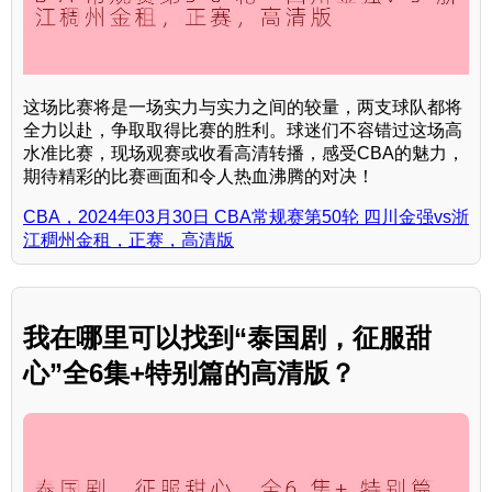
这场比赛将是一场实力与实力之间的较量，两支球队都将
全力以赴，争取取得比赛的胜利。球迷们不容错过这场高
水准比赛，现场观赛或收看高清转播，感受CBA的魅力，
期待精彩的比赛画面和令人热血沸腾的对决！
CBA，2024年03月30日 CBA常规赛第50轮 四川金强vs浙
江稠州金租，正赛，高清版
我在哪里可以找到“泰国剧，征服甜
心”全6集+特别篇的高清版？