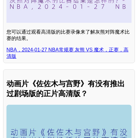
您可以通过观看高清版的比赛录像来了解灰熊对阵魔术比
赛的结果。
NBA，2024-01-27 NBA常规赛 灰熊 VS 魔术，正赛，高
清版
动画片《佐佐木与宫野》有没有推出
过剧场版的正片高清版？