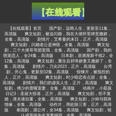
【在线观看】首页
国产剧，柒两人生，更新至11集，
高清版
爽文短剧，被迫闪婚，我在大佬怀里肆意撒娇，
全集，高清版
剧情片，艾希曼的末日，正片，高清版
爽文短剧，闪婚老公是神医，全集，高清版
爽文短
剧，三个大佬哥哥团宠我，全集，高清版
国产剧，我的
萌宠恋人，全24集，高清版
日本剧，居酒屋新干线2，全
12集，高清版
爽文短剧，重生后祁爷娇妻又撒娇了，全
集，高清版
剧情片，刀尖2023，正片，高清版
台湾
剧，开心鬼，更新至02集，高清版
惊悚片，被指控的
人，正片，高清版
爽文短剧，时少暗恋有点甜，全集，
高清版
剧情片，我们的虚实人生，正片，高清版
爽文
短剧，傅少的聋哑宠妻，全集，高清版
动画片，小屁孩
日记3：圣诞大惊喜，正片，高清版
爽文短剧，拒不复
婚，渣夫请自重，全集，高清版
爽文短剧，少帅与我有
情缘，全集，高清版
动作片，周处除三害，正片，高清
版
泰国剧，湄公河，全34集，高清版
爽文短剧，错
认成宠张先生宠妻很甜，全集，高清版