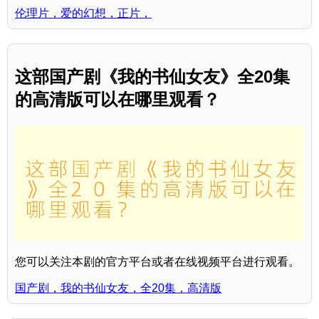
伦理片，爱的幻想，正片，
这部国产剧《我的书仙女友》全20集
的高清版可以在哪里观看？
您可以关注本剧的官方平台或者在线视频平台进行观看。
国产剧，我的书仙女友，全20集，高清版