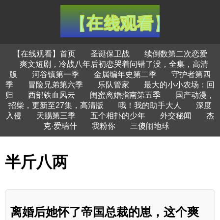
【在线观看】首页
圣诞保卫战
续倒数第二次恋爱
爽文短剧，冷战八年后初恋哭着问错了没，全集，高清
版
河谷镇第一季
金属编年史第二季
守护者第四
季
冒险兄弟第六季
乐队管家
最大的小小农场：回
归
西部铁血风云
闺蜜离婚指南第五季
国产动漫，
招柴，更新至27集，高清版
哦！我的助手大人
深度
入侵
天赐第三季
五个相扑的少年
外交秘闻
杰
克·爱瑞什
我粉你
三傻闹地球
半斤八两
离婚后她怀了帝国总裁的崽，这个爽