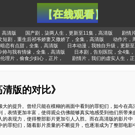
，高清版
国产剧，柒两人生，更新至11集，高清版
剧情片
文短剧，重生后祁爷娇妻又撒娇了，全集，高清版
动作片，
少暗恋有点甜，全集，高清版
日本动漫，我独自升级，更新至
少帅与我有情缘，全集，高清版
日本剧，告别医院，全4集，
伦理片，偷食少妇心，正片，
剧情片，我们的虚实人生，正
高清版的对比》
极大的提升。曾经只能在模糊的画面中看到的罪犯们，如今在高
利，表情更加丰富，使得观众仿佛能够真实地感受到他们所带来
人的表现力，使得整部影片更加引人入胜。而在高清版的影片中
中的罪犯们，随着影片质量的不断提升，也逐渐成为了整部电影