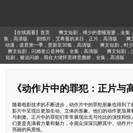
【在线观看】首页
爽文短剧，傅少的聋哑宠妻，全集
集，高清版
剧情片，艾希曼的末日，正片，高清版
爽
动漫，道君第一季，更新至30集，高清版
爽文短剧，时
爽文短剧，闪婚老公是神医，全集，高清版
爽文短剧，
短剧，被迫闪婚，我在大佬怀里肆意撒娇，全集，高清版
《动作片中的罪犯：正片与
随着电影技术的不断进步，动作片中的罪犯形象也得到了
影片中呈现出更加生动、立体的形象。他们的动作更加犀
与刺激。正片中的罪犯们常常展现出无与伦比的演技和惊
们更是充满着力量和魅力，令观众深深沉醉其中。动作片
亮丽的风景线。