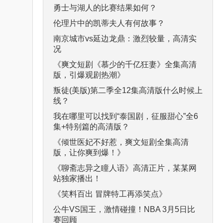
勇士与湖人的比赛结果如何？
伦理片中的凯蒂夫人有何故事？
南京城市vs延边龙鼎：激烈较量，高清实
况
《爽文短剧《慕少的千亿狂妻》全集高清
版，引爆观剧热潮》
叛徒(美版)第二季全12集高清版什么时候上
线？
我在哪里可以找到“泰国剧，征服甜心”全6
集+特别篇的高清版？
《倾世医妃不好惹，爽文短剧全集高清
版，让你爽到爆！》
《聊斋志异之瞳人语》高清正片，某某网
站独家播出！
《笑料百出 冒牌特工再添笑点》
公牛VS国王，激情碰撞！NBA 3月5日比
赛回顾