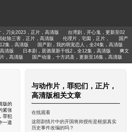
，刀尖2023，正片，高清版
台湾剧，开心鬼，更新至02
周处除三害，正片，高清版
伦理片，宅囡，正片，
国产
12集，高清版
国产剧，我的萌宠恋人，全24集，高清版
高清版
日本剧，居酒屋新干线2，全12集，高清版
爽文
片，高清版
国产动漫，十方武圣，更新至16集，高清版
与
动作片，罪犯们，正片，
高清版
相关文章
清版的
的紧张
在线观看
，罪犯
这部剧情片中的开国将帅授衔是根据真实
中一道
历史事件改编的吗？