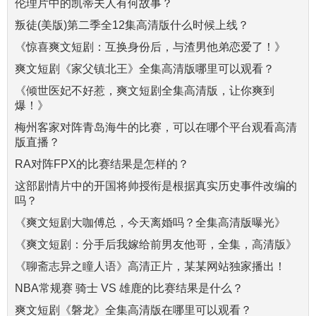
伦理片中的凯蒂夫人有何故事？
叛徒(美版)第二季全12集高清版什么时候上线？
《惊喜爽文短剧：互换身份后，与渣男他弟恋爱了！》
爽文短剧《家父镇北王》全集高清版哪里可以观看？
《倾世医妃不好惹，爽文短剧全集高清版，让你爽到
爆！》
梅州客家对阵青岛海牛的比赛，可以在哪个平台观看高清
版直播？
RA对阵FPX的比赛结果是怎样的？
这部剧情片中的开国将帅授衔是根据真实历史事件改编的
吗？
《爽文短剧大咖傅总，今天离婚吗？全集高清版曝光》
《爽文短剧：分手后我嫁给前男友他哥，全集，高清版》
《聊斋志异之瞳人语》高清正片，某某网站独家播出！
NBA常规赛 骑士 VS 雄鹿的比赛结果是什么？
爽文短剧《磐龙》全集高清版在哪里可以观看？