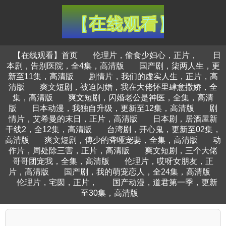
【在线观看】首页
伦理片，偷食少妇心，正片，
日
本剧，告别医院，全4集，高清版
国产剧，柒两人生，更
新至11集，高清版
剧情片，我们的虚实人生，正片，高
清版
爽文短剧，被迫闪婚，我在大佬怀里肆意撒娇，全
集，高清版
爽文短剧，闪婚老公是神医，全集，高清
版
日本动漫，我独自升级，更新至12集，高清版
剧
情片，艾希曼的末日，正片，高清版
日本剧，居酒屋新
干线2，全12集，高清版
台湾剧，开心鬼，更新至02集，
高清版
爽文短剧，傅少的聋哑宠妻，全集，高清版
动
作片，周处除三害，正片，高清版
爽文短剧，三个大佬
哥哥团宠我，全集，高清版
伦理片，哎呀女朋友，正
片，高清版
国产剧，我的萌宠恋人，全24集，高清版
伦理片，宅囡，正片，
国产动漫，道君第一季，更新
至30集，高清版