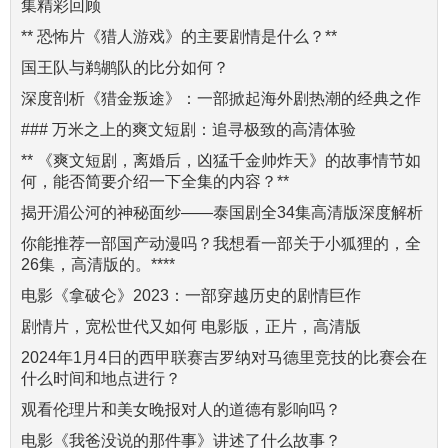
集精彩回顾
** 恐怖片《猎人游戏》的主要剧情是什么？**
国王队与鹈鹕队的比分如何？
深度剖析《猎金叛途》：一部掀起海外剧热潮的经典之作
### 万米之上的爽文短剧：追寻极致的高清体验
** 《爽文短剧，离婚后，凶猛千金帅炸天》的故事情节如
何，能否简要介绍一下全集的内容？**
揭开湄公河的神秘面纱——泰国剧全34集高清版深度解析
你能推荐一部国产动漫吗？我想看一部关于小狐狸的，全
26集，高清版的。****
电影《拿破仑》2023：一部穿越历史的剧情巨作
剧情片，宽松世代又如何 电影版，正片，高清版
2024年1月4日的西甲联赛吉罗纳对马德里竞技的比赛会在
什么时间和地点进行？
观看伦理片和美女晚报对人的道德有影响吗？
电影《我爸没说的那件事》讲述了什么故事？