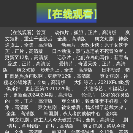
【在线观看】首页
动作片，孤胆，正片，高清版
爽
文短剧，重生千金影后，全集，高清版
爽文短剧，神豪
送货工，全集，高清版
动画片，无敌少侠：原子女侠伊
芙，正片，高清版
日本动漫，事与愿违的不死冒险者，
更新至12集，高清版
记录片，他们在岛屿写作：新宝岛
曼波，正片，高清版
爱情片，奇遇天缘，正片，高清
版
爽文短剧，步步为上，全集，高清版
日本动漫，猪
肝倒是热热再吃啊，更新至12集，高清版
爽文短剧，神
秘老公错嫁妻，全集，高清版
大陆综艺，2021XFun吃货
俱乐部，更新至第20211229期，
大陆综艺，幸福花儿
开，更新至20240204期，高清版
伦理片，18岁的乔炎热
的一天，正片，高清版
爽文短剧，致命罪妻不好惹，全
集，高清版
爽文短剧，被退婚后，我求婚了总裁大叔，
全集，高清版
韩国剧，杀人者的购物中心，全8集，
爽文短剧，督主大人今天破戒了吗，全集，高清版
剧
情片，备用钥匙，正片，高清版
爽文短剧，路从今夜
白，全集，高清版
韩国剧，金字塔游戏，全10集，高清