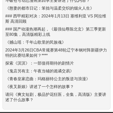
斗破苍穹动态漫画第四季主要讲述了什么内容？
《憨妻的都市日记：笨拙与温柔交织的烟火人生》
### 西甲精彩对决：2024年1月13日 塞维利亚 VS 阿拉维
斯 高清回顾
### 国产动漫热潮再起，《最强仙尊陈北玄》第三季更新
至80集，高清版精彩上线
《撼山瑶：千年山歌里的民族魂》
2024年3月26日CBA常规赛第48轮辽宁本钢对阵新疆伊力
特的比赛结果如何？****
探索《溟溟》：一部值得期待的剧情片
《鬼店另有主：午夜当铺的诡谲交易》
《青春皇家恋曲：玛格丽特公主的叛逆与浪漫》
《夜叉新娘》讲述了一个怎样的故事？
请问《爽文短剧，极品护花狂医，全集，高清版》主要讲
述了什么故事？