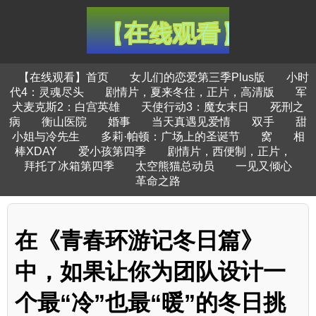
【在线观看】首页
女儿们的恋爱第三季Plus版
小时
代4：灵魂尽头
剧情片，夏来冬往，正片，高清版
军
犬麦克斯2：白宫英雄
天使行动3：魔女末日
死刑之
病
衡山医院
婚事
当天真遇见爱情
双手
甜
小姐与冷先生
多莉·帕顿：广场上的圣诞节
窝
相
棒XDAY
爱小孩第四季
剧情片，西便制，正片，
拜托了冰箱第四季
太空熊猫总动员
一见又倾心
革命之路
在《青春环游记冬日篇》
中，如果让你为团队设计一
个最“冷”也最“暖”的冬日挑