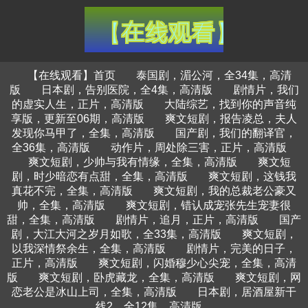
【在线观看】首页
泰国剧，湄公河，全34集，高清
版
日本剧，告别医院，全4集，高清版
剧情片，我们
的虚实人生，正片，高清版
大陆综艺，找到你的声音纯
享版，更新至06期，高清版
爽文短剧，报告凌总，夫人
发现你马甲了，全集，高清版
国产剧，我们的翻译官，
全36集，高清版
动作片，周处除三害，正片，高清版
爽文短剧，少帅与我有情缘，全集，高清版
爽文短
剧，时少暗恋有点甜，全集，高清版
爽文短剧，这钱我
真花不完，全集，高清版
爽文短剧，我的总裁老公豪又
帅，全集，高清版
爽文短剧，错认成宠张先生宠妻很
甜，全集，高清版
剧情片，追月，正片，高清版
国产
剧，大江大河之岁月如歌，全33集，高清版
爽文短剧，
以我深情祭余生，全集，高清版
剧情片，完美的日子，
正片，高清版
爽文短剧，闪婚穆少心尖宠，全集，高清
版
爽文短剧，卧虎藏龙，全集，高清版
爽文短剧，网
恋老公是冰山上司，全集，高清版
日本剧，居酒屋新干
线2，全12集，高清版