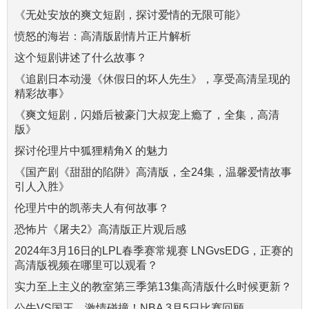
《无处安放的爽文短剧，探讨爱情的无限可能》
愤怒的海岩：高清版剧情片正片解析
这个短剧讲述了什么故事？
《追剧日本动漫《休假日的坏人先生》，享受高清呈现的
精彩故事》
《爽文短剧，闪婚后被豪门大叔宠上瘾了，全集，高清
版》
探讨伦理片中狐狸精角X 的魅力
《国产剧《甜甜的陷阱》高清版，全24集，温馨爱情故事
引人入胜》
伦理片中的凯蒂夫人有何故事？
恐怖片《屠夫2》高清版正片观后感
2024年3月16日的LPL春季赛常规赛 LNGvsEDG，正赛的
高清版视频在哪里可以观看？
实力至上主义的教室第三季第13集高清版什么时候更新？
公牛VS国王，激情碰撞！NBA 3月5日比赛回顾